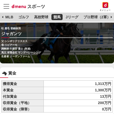
dメニュー
球
MLB
ゴルフ
高校野球
競馬
Jリーグ
プロ野球（2軍）
牡 鹿毛 登録抹消
ジャガンツ
父:シンボリクリスエス
母:リビアーモ
調教師:久保田 貴士 (美浦)
馬主:有限会社 サンデーレーシング
生産者:ノーザンファーム
賞金
獲得賞金
1,313万円
本賞金
1,300万円
付加賞金
13万円
収得賞金（平地）
200万円
収得賞金（障害）
0万円