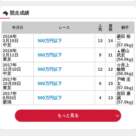
競走成績
人
着
年月日
レース
騎手
気
順
2018年
菱田 裕
3月10日
500万円以下
13
14
二
中京
(57.0kg)
2018年
▲横山
2月11日
500万円以下
9
11
武史
東京
(54.0kg)
2017年
☆井上
12月10日
500万円以下
12
12
敏樹
中京
(56.0kg)
2017年
戸崎 圭
10月28日
500万円以下
9
15
太
東京
(57.0kg)
2017年
岩田 康
8月6日
500万円以下
4
13
誠
新潟
(57.0kg)
もっと見る