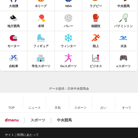
大相撲
Bリーグ
NBA
ラグビー
中央競馬
地方競馬
卓球
バレー
格闘技
バドミントン
モーター
フィギュア
ウィンター
陸上
水泳
自転車
学生スポーツ
Doスポーツ
ビジネス
eスポーツ
データ提供：日本中央競馬会
TOP
ニュース
天気
スポーツ
占い
すべて
スポーツ
中央競馬
サイトご利用にあたって