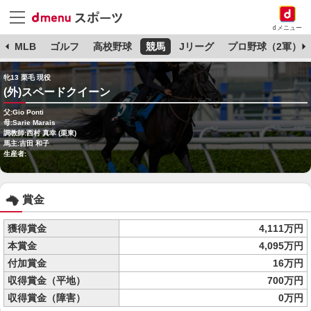
dメニュー
球
MLB
ゴルフ
高校野球
競馬
Jリーグ
プロ野球（2軍）
牝13 栗毛 現役
(外)スペードクイーン
父:Gio Ponti
母:Sarie Marais
調教師:西村 真幸 (栗東)
馬主:吉田 和子
生産者:
賞金
獲得賞金
4,111万円
本賞金
4,095万円
付加賞金
16万円
収得賞金（平地）
700万円
収得賞金（障害）
0万円