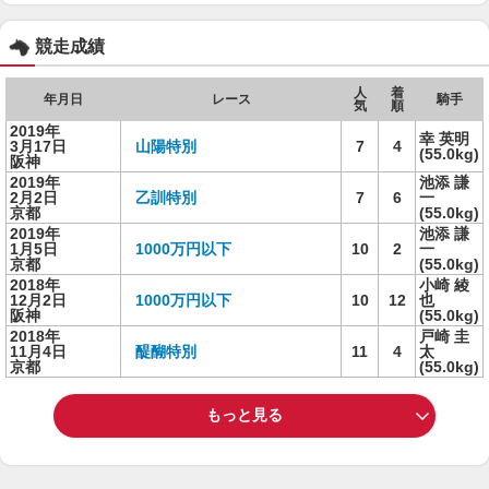
競走成績
人
着
年月日
レース
騎手
気
順
2019年
幸 英明
3月17日
山陽特別
7
4
(55.0kg)
阪神
2019年
池添 謙
2月2日
乙訓特別
7
6
一
京都
(55.0kg)
2019年
池添 謙
1月5日
1000万円以下
10
2
一
京都
(55.0kg)
2018年
小崎 綾
12月2日
1000万円以下
10
12
也
阪神
(55.0kg)
2018年
戸崎 圭
11月4日
醍醐特別
11
4
太
京都
(55.0kg)
もっと見る