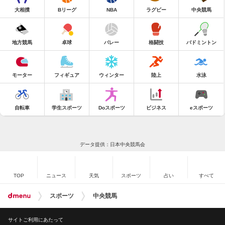
大相撲
Bリーグ
NBA
ラグビー
中央競馬
地方競馬
卓球
バレー
格闘技
バドミントン
モーター
フィギュア
ウィンター
陸上
水泳
自転車
学生スポーツ
Doスポーツ
ビジネス
eスポーツ
データ提供：日本中央競馬会
TOP
ニュース
天気
スポーツ
占い
すべて
スポーツ
中央競馬
サイトご利用にあたって