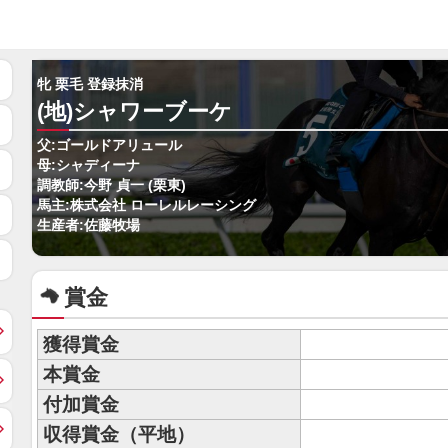
牝 栗毛 登録抹消
(地)シャワーブーケ
父:ゴールドアリュール
母:シャディーナ
調教師:今野 貞一 (栗東)
馬主:株式会社 ローレルレーシング
生産者:佐藤牧場
賞金
獲得賞金
本賞金
付加賞金
収得賞金（平地）