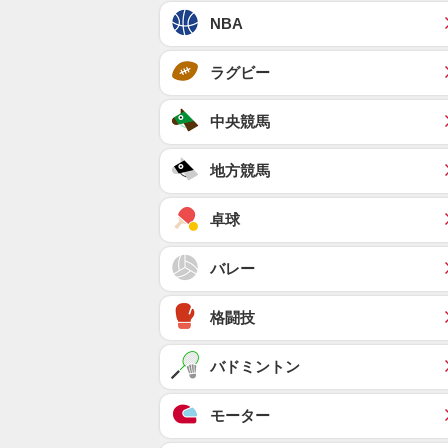
NBA
ラグビー
中央競馬
地方競馬
卓球
バレー
格闘技
バドミントン
モーター