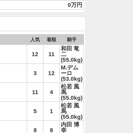
0万円
人気
着順
騎手
和田 竜
12
11
二
(55.0kg)
M.デム
3
12
ーロ
(53.0kg)
松若 風
11
4
馬
(55.0kg)
松若 風
5
1
馬
(55.0kg)
内田 博
8
8
幸