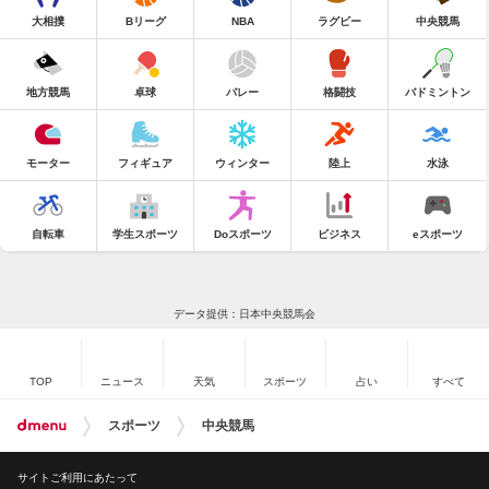
大相撲
Bリーグ
NBA
ラグビー
中央競馬
地方競馬
卓球
バレー
格闘技
バドミントン
モーター
フィギュア
ウィンター
陸上
水泳
自転車
学生スポーツ
Doスポーツ
ビジネス
eスポーツ
データ提供：日本中央競馬会
TOP
ニュース
天気
スポーツ
占い
すべて
スポーツ
中央競馬
サイトご利用にあたって