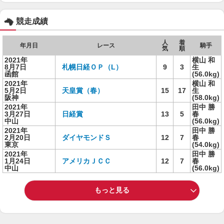
競走成績
人
着
年月日
レース
騎手
気
順
2021年
横山 和
8月7日
札幌日経ＯＰ（L）
9
3
生
函館
(56.0kg)
2021年
横山 和
5月2日
天皇賞（春）
15
17
生
阪神
(58.0kg)
2021年
田中 勝
3月27日
日経賞
13
5
春
中山
(56.0kg)
2021年
田中 勝
2月20日
ダイヤモンドＳ
12
7
春
東京
(54.0kg)
2021年
田中 勝
1月24日
アメリカＪＣＣ
12
7
春
中山
(56.0kg)
もっと見る