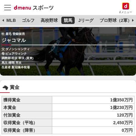
dメニュー
球
MLB
ゴルフ
高校野球
競馬
Jリーグ
プロ野球（2軍）
牡 鹿毛 登録抹消
ジャコマル
父:ダノンシャンティ
母:ピュアウィンク
調教師:松永 幹夫 (栗東)
馬主:晴間 芳次
生産者:新冠橋本牧場
賞金
獲得賞金
1億350万円
本賞金
1億230万円
付加賞金
120万円
収得賞金（平地）
2,450万円
収得賞金（障害）
0万円