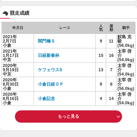
競走成績
人
着
年月日
レース
騎手
気
順
2021年
鮫島 克
2月7日
関門橋Ｓ
9
11
駿
小倉
(56.0kg)
2021年
太宰 啓
1月17日
日経新春杯
15
16
介
中京
(54.0kg)
2020年
太宰 啓
9月19日
ケフェウスS
13
7
介
中京
(54.0kg)
2020年
太宰 啓
8月30日
小倉日経ＯＰ
9
8
介
小倉
(56.0kg)
2020年
太宰 啓
8月16日
小倉記念
4
14
介
小倉
(54.0kg)
もっと見る