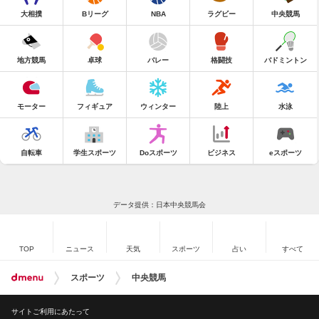
大相撲
Bリーグ
NBA
ラグビー
中央競馬
地方競馬
卓球
バレー
格闘技
バドミントン
モーター
フィギュア
ウィンター
陸上
水泳
自転車
学生スポーツ
Doスポーツ
ビジネス
eスポーツ
データ提供：日本中央競馬会
TOP
ニュース
天気
スポーツ
占い
すべて
スポーツ
中央競馬
サイトご利用にあたって