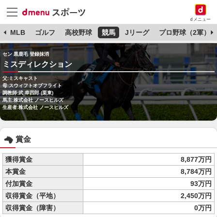
dメニュー
球
MLB
ゴルフ
高校野球
競馬
Jリーグ
プロ野球（2軍）
セン 黒鹿毛 登録抹消
ミスディレクション
父:ミスキャスト
母:スウィフトオブフライト
調教師:武 幸四郎 (栗東)
馬主:株式会社 ノースヒルズ
生産者:株式会社 ノースヒルズ
賞金
獲得賞金
8,877万円
本賞金
8,784万円
付加賞金
93万円
収得賞金（平地）
2,450万円
収得賞金（障害）
0万円