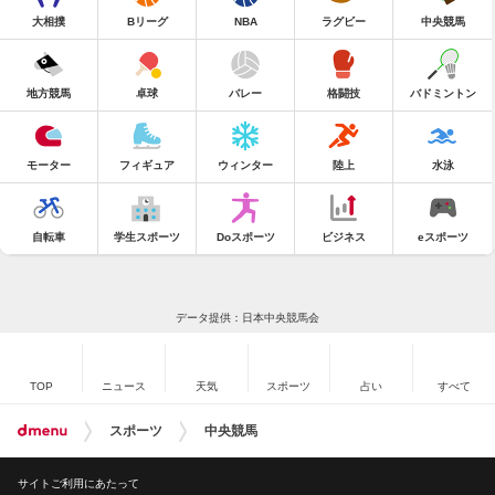
大相撲
Bリーグ
NBA
ラグビー
中央競馬
地方競馬
卓球
バレー
格闘技
バドミントン
モーター
フィギュア
ウィンター
陸上
水泳
自転車
学生スポーツ
Doスポーツ
ビジネス
eスポーツ
データ提供：日本中央競馬会
TOP
ニュース
天気
スポーツ
占い
すべて
スポーツ
中央競馬
サイトご利用にあたって