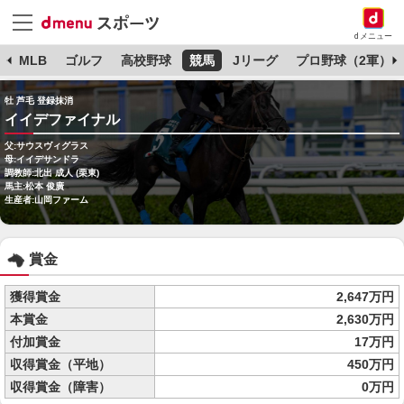
dメニュー
球
MLB
ゴルフ
高校野球
競馬
Jリーグ
プロ野球（2軍）
牡 芦毛 登録抹消
イイデファイナル
父:サウスヴィグラス
母:イイデサンドラ
調教師:北出 成人 (栗東)
馬主:松本 俊廣
生産者:山岡ファーム
賞金
獲得賞金
2,647万円
本賞金
2,630万円
付加賞金
17万円
収得賞金（平地）
450万円
収得賞金（障害）
0万円