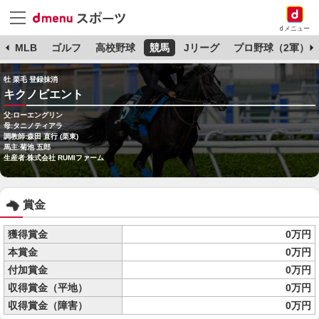
dメニュー
球
MLB
ゴルフ
高校野球
競馬
Jリーグ
プロ野球（2軍）
牡 栗毛 登録抹消
キクノビエント
父:ローエングリン
母:タニノティアラ
調教師:森田 直行 (栗東)
馬主:菊池 五郎
生産者:株式会社 RUMIファーム
賞金
獲得賞金
0万円
本賞金
0万円
付加賞金
0万円
収得賞金（平地）
0万円
収得賞金（障害）
0万円