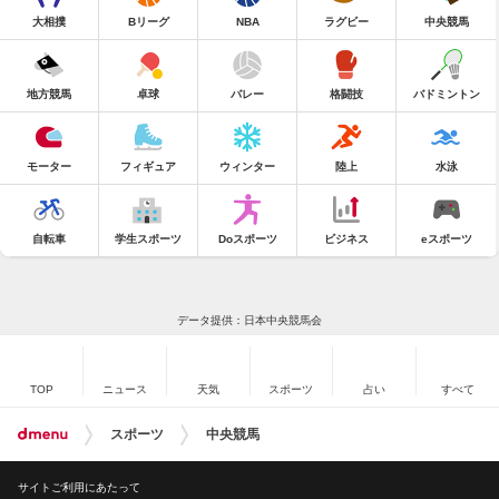
大相撲
Bリーグ
NBA
ラグビー
中央競馬
地方競馬
卓球
バレー
格闘技
バドミントン
モーター
フィギュア
ウィンター
陸上
水泳
自転車
学生スポーツ
Doスポーツ
ビジネス
eスポーツ
データ提供：日本中央競馬会
TOP
ニュース
天気
スポーツ
占い
すべて
スポーツ
中央競馬
サイトご利用にあたって