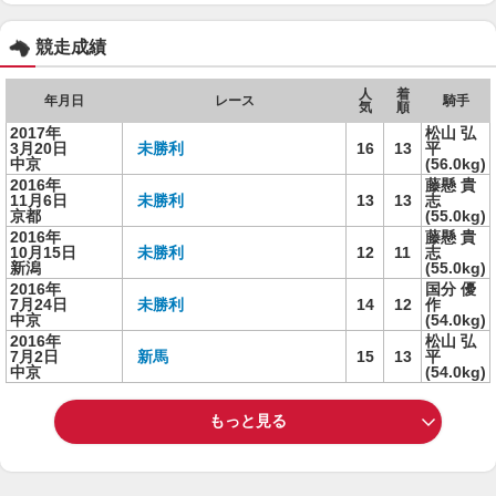
競走成績
人
着
年月日
レース
騎手
気
順
2017年
松山 弘
3月20日
未勝利
16
13
平
中京
(56.0kg)
2016年
藤懸 貴
11月6日
未勝利
13
13
志
京都
(55.0kg)
2016年
藤懸 貴
10月15日
未勝利
12
11
志
新潟
(55.0kg)
2016年
国分 優
7月24日
未勝利
14
12
作
中京
(54.0kg)
2016年
松山 弘
7月2日
新馬
15
13
平
中京
(54.0kg)
もっと見る