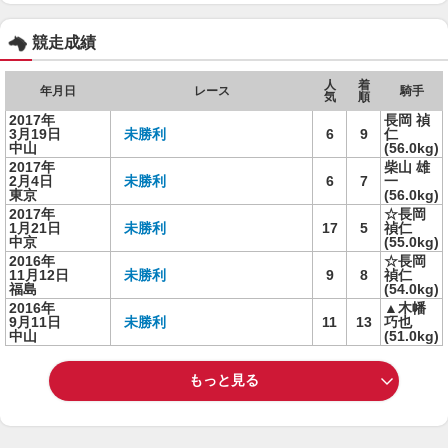
競走成績
人
着
年月日
レース
騎手
気
順
2017年
長岡 禎
3月19日
未勝利
6
9
仁
中山
(56.0kg)
2017年
柴山 雄
2月4日
未勝利
6
7
一
東京
(56.0kg)
2017年
☆長岡
1月21日
未勝利
17
5
禎仁
中京
(55.0kg)
2016年
☆長岡
11月12日
未勝利
9
8
禎仁
福島
(54.0kg)
2016年
▲木幡
9月11日
未勝利
11
13
巧也
中山
(51.0kg)
もっと見る