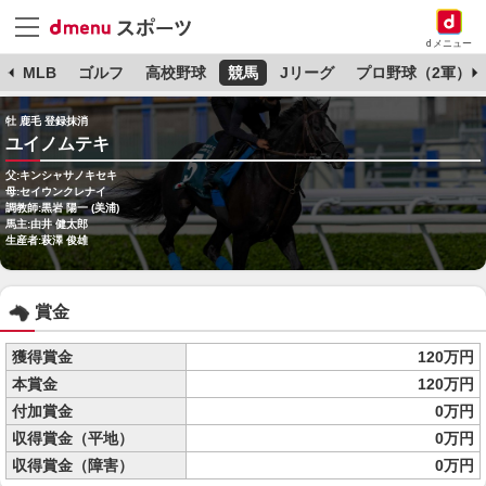
dメニュー
球
MLB
ゴルフ
高校野球
競馬
Jリーグ
プロ野球（2軍）
牡 鹿毛 登録抹消
ユイノムテキ
父:キンシャサノキセキ
母:セイウンクレナイ
調教師:黒岩 陽一 (美浦)
馬主:由井 健太郎
生産者:萩澤 俊雄
賞金
獲得賞金
120万円
本賞金
120万円
付加賞金
0万円
収得賞金（平地）
0万円
収得賞金（障害）
0万円