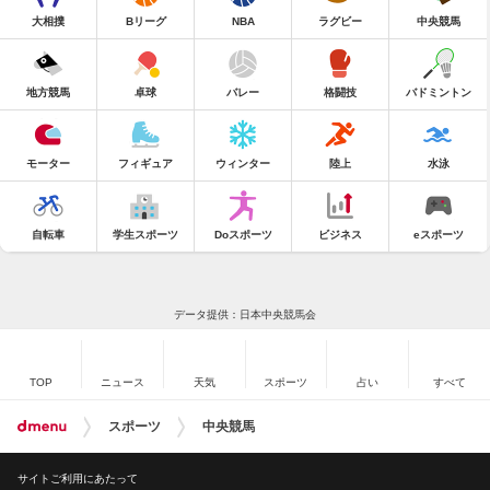
大相撲
Bリーグ
NBA
ラグビー
中央競馬
地方競馬
卓球
バレー
格闘技
バドミントン
モーター
フィギュア
ウィンター
陸上
水泳
自転車
学生スポーツ
Doスポーツ
ビジネス
eスポーツ
データ提供：日本中央競馬会
TOP
ニュース
天気
スポーツ
占い
すべて
スポーツ
中央競馬
サイトご利用にあたって