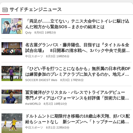
サイドチェンジニュース
「両足が……立てない」テニス大会中にトイレに駆け込
んだ相方から緊急SOS→まさかの結末とは
Qoly 8月6日 19時2分
名古屋グランパス・藤井陽也、目指すは『タイトル＆全
試合出場』 8日開幕の清水戦へ、3バック中央で見据え
る”勝利への近道”
中日スポーツ 8月3日 19時56分
「ひどい手を打つことになるかも」無所属の日本代表DF
は練習参加のプレミアクラブに加入するのか。地元メデ
ィアは期待と懸念「フィットネスの問題がないのなら、
SOCCER DIGEST Web 8月3日 17時56分
すでに契約していた」
冨安健洋がクリスタル・パレスでトライアルデビュー
専門メディアはパフォーマンスを好評価「技術力に疑い
の余地はない」
theWORLD 8月2日 19時10分
ドルトムントに期限付き移籍の18歳山本天翔、好パス配
給もシュートなし 新シーズンへ「トップチームに絡ん
で結果残したい」
中日スポーツ 8月1日 22時43分