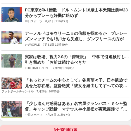
FC東京が0-1惜敗 ドルトムント18歳山本天翔は前半23
分からプレーも好機に絡めず
中日スポーツ 8月1日 21時22分
アーノルドはモウリーニョの信頼を掴めるか プレシー
ズンマッチでも1対1から失点し、ダンフリースの方が上
との見方も
theWORLD 7月31日 15時49分
実家は牧場、視力2.0の「俯瞰眼」 中学で引退検討も…
引き留めた「お前は続けるべきだ」
FOOTBALL ZONE 7月29日 6時0分
「もっとチームの中心として」谷川萌々子、日本凱旋で
見せた存在感。監督絶賛「彼女を経由してすべての攻撃
が成り立っている」
フットボールチャンネル 7月26日 10時0分
「少し進んだ感覚はある」名古屋グランパス・ミシャ監
督、キャンプ総括 マテウスや小屋松が実戦復帰で『中
央』でのコンビネーションを評価
中日スポーツ 7月25日 21時17分