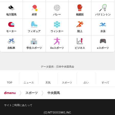
地方競馬
卓球
バレー
格闘技
バドミントン
モーター
フィギュア
ウィンター
陸上
水泳
自転車
学生スポーツ
Doスポーツ
ビジネス
eスポーツ
データ提供：日本中央競馬会
TOP
ニュース
天気
スポーツ
占い
すべて
スポーツ
中央競馬
サイトご利用にあたって
(C) NTT DOCOMO, INC.