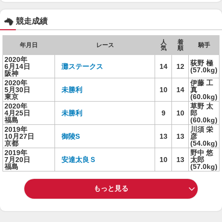
競走成績
人
着
年月日
レース
騎手
気
順
2020年
荻野 極
6月14日
灘ステークス
14
12
(57.0kg)
阪神
2020年
伊藤 工
5月30日
未勝利
10
14
真
東京
(60.0kg)
2020年
草野 太
4月25日
未勝利
9
10
郎
福島
(60.0kg)
2019年
川須 栄
10月27日
御陵S
13
13
彦
京都
(54.0kg)
2019年
野中 悠
7月20日
安達太良Ｓ
10
13
太郎
福島
(57.0kg)
もっと見る