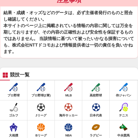
注意事項
結果・成績・オッズなどのデータは、必ず主催者発行のものと照合
し確認してください。
本サイトのページ上に掲載されている情報の内容に関しては万全を
期しておりますが、その内容の正確性および安全性を保証するもの
ではありません。 当該情報に基づいて被ったいかなる損害について
も、株式会社NTTドコモおよび情報提供者は一切の責任を負いかね
ます。
競技一覧
プロ野球
プロ野球(2軍)
MLB
高校野球
侍ジャパン
ゴルフ
Jリーグ
海外サッカー
日本代表
テニス
大相撲
Bリーグ
NBA
ラグビー
中央競馬