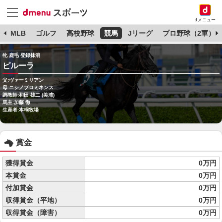
dメニュー
球
MLB
ゴルフ
高校野球
競馬
Jリーグ
プロ野球（2軍）
牝 鹿毛 登録抹消
ピルーラ
父:ヴァーミリアン
母:ニシノプロミネンス
調教師:和田 雄二 (美浦)
馬主:加藤 徹
生産者:本桐牧場
賞金
獲得賞金
0万円
本賞金
0万円
付加賞金
0万円
収得賞金（平地）
0万円
収得賞金（障害）
0万円