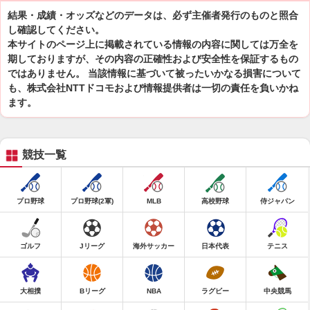
結果・成績・オッズなどのデータは、必ず主催者発行のものと照合
し確認してください。
本サイトのページ上に掲載されている情報の内容に関しては万全を
期しておりますが、その内容の正確性および安全性を保証するもの
ではありません。 当該情報に基づいて被ったいかなる損害について
も、株式会社NTTドコモおよび情報提供者は一切の責任を負いかね
ます。
競技一覧
プロ野球
プロ野球(2軍)
MLB
高校野球
侍ジャパン
ゴルフ
Jリーグ
海外サッカー
日本代表
テニス
大相撲
Bリーグ
NBA
ラグビー
中央競馬