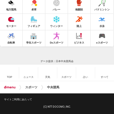
地方競馬
卓球
バレー
格闘技
バドミントン
モーター
フィギュア
ウィンター
陸上
水泳
自転車
学生スポーツ
Doスポーツ
ビジネス
eスポーツ
データ提供：日本中央競馬会
TOP
ニュース
天気
スポーツ
占い
すべて
スポーツ
中央競馬
サイトご利用にあたって
(C) NTT DOCOMO, INC.