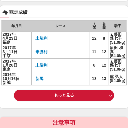
競走成績
人
着
年月日
レース
騎手
気
順
2017年
▲藤田
4月23日
未勝利
12
8
菜七子
福島
(51.0kg)
2017年
原田 和
3月11日
未勝利
11
12
真
中京
(54.0kg)
2017年
▲藤田
1月28日
未勝利
8
12
菜七子
東京
(51.0kg)
2016年
黛 弘人
10月16日
新馬
13
13
(54.0kg)
新潟
もっと見る
注意事項