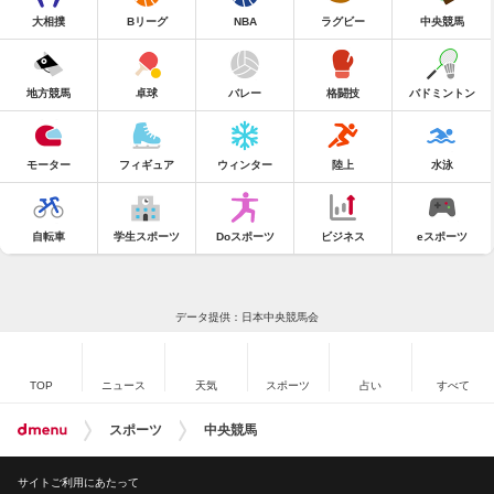
大相撲
Bリーグ
NBA
ラグビー
中央競馬
地方競馬
卓球
バレー
格闘技
バドミントン
モーター
フィギュア
ウィンター
陸上
水泳
自転車
学生スポーツ
Doスポーツ
ビジネス
eスポーツ
データ提供：日本中央競馬会
TOP
ニュース
天気
スポーツ
占い
すべて
スポーツ
中央競馬
サイトご利用にあたって