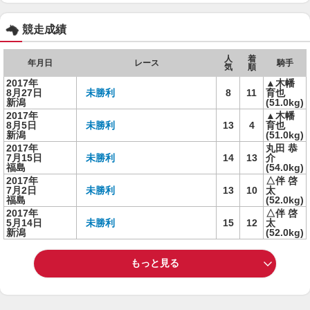
競走成績
人
着
年月日
レース
騎手
気
順
2017年
▲木幡
8月27日
未勝利
8
11
育也
新潟
(51.0kg)
2017年
▲木幡
8月5日
未勝利
13
4
育也
新潟
(51.0kg)
2017年
丸田 恭
7月15日
未勝利
14
13
介
福島
(54.0kg)
2017年
△伴 啓
7月2日
未勝利
13
10
太
福島
(52.0kg)
2017年
△伴 啓
5月14日
未勝利
15
12
太
新潟
(52.0kg)
もっと見る