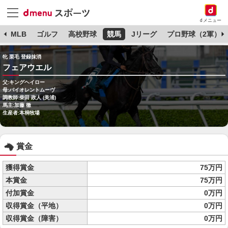
dメニュー
球
MLB
ゴルフ
高校野球
競馬
Jリーグ
プロ野球（2軍）
牝 栗毛 登録抹消
フェアウエル
父:キングヘイロー
母:バイオレントムーヴ
調教師:柴田 政人 (美浦)
馬主:加藤 徹
生産者:本桐牧場
賞金
獲得賞金
75万円
本賞金
75万円
付加賞金
0万円
収得賞金（平地）
0万円
収得賞金（障害）
0万円