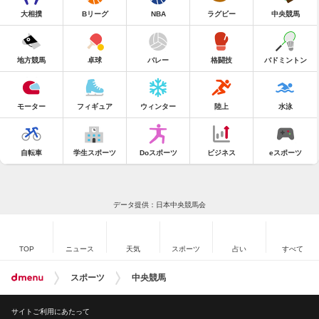
大相撲
Bリーグ
NBA
ラグビー
中央競馬
地方競馬
卓球
バレー
格闘技
バドミントン
モーター
フィギュア
ウィンター
陸上
水泳
自転車
学生スポーツ
Doスポーツ
ビジネス
eスポーツ
データ提供：日本中央競馬会
TOP
ニュース
天気
スポーツ
占い
すべて
スポーツ
中央競馬
サイトご利用にあたって