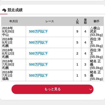
競走成績
人
着
年月日
レース
騎手
気
順
2018年
△横山
9月29日
500万円以下
9
4
武史
中山
(53.0kg)
2018年
四位 洋
9月1日
500万円以下
5
4
文
札幌
(55.0kg)
2018年
四位 洋
8月12日
500万円以下
2
4
文
札幌
(55.0kg)
2018年
蛯名 正
7月28日
500万円以下
1
3
義
札幌
(55.0kg)
2018年
蛯名 正
7月1日
500万円以下
1
5
義
福島
(55.0kg)
もっと見る