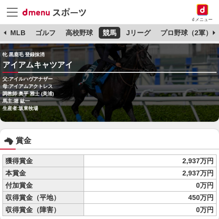
dメニュー
球
MLB
ゴルフ
高校野球
競馬
Jリーグ
プロ野球（2軍）
牝 黒鹿毛 登録抹消
アイアムキャツアイ
父:アイルハヴアナザー
母:アイアムアクトレス
調教師:奥平 雅士 (美浦)
馬主:堀 紘一
生産者:坂東牧場
賞金
獲得賞金
2,937万円
本賞金
2,937万円
付加賞金
0万円
収得賞金（平地）
450万円
収得賞金（障害）
0万円