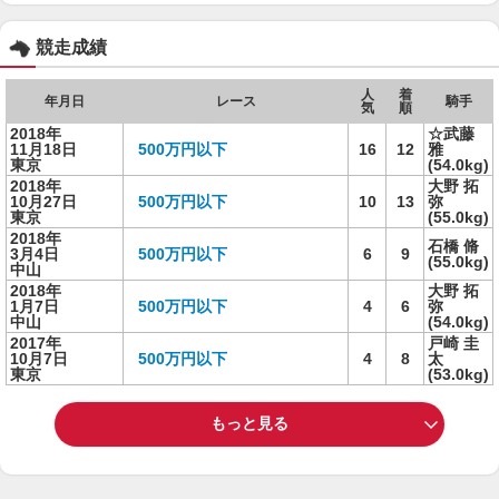
競走成績
人
着
年月日
レース
騎手
気
順
2018年
☆武藤
11月18日
500万円以下
16
12
雅
東京
(54.0kg)
2018年
大野 拓
10月27日
500万円以下
10
13
弥
東京
(55.0kg)
2018年
石橋 脩
3月4日
500万円以下
6
9
(55.0kg)
中山
2018年
大野 拓
1月7日
500万円以下
4
6
弥
中山
(54.0kg)
2017年
戸崎 圭
10月7日
500万円以下
4
8
太
東京
(53.0kg)
もっと見る