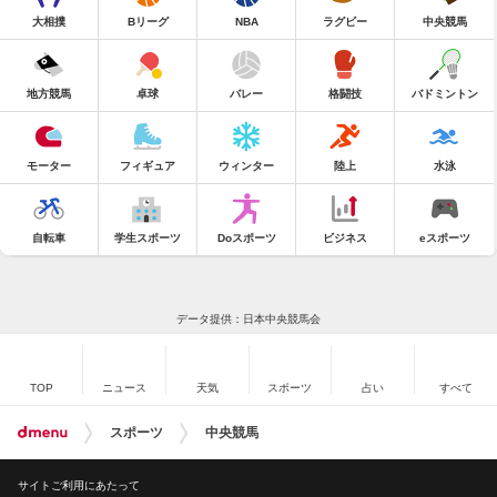
大相撲
Bリーグ
NBA
ラグビー
中央競馬
地方競馬
卓球
バレー
格闘技
バドミントン
モーター
フィギュア
ウィンター
陸上
水泳
自転車
学生スポーツ
Doスポーツ
ビジネス
eスポーツ
データ提供：日本中央競馬会
TOP
ニュース
天気
スポーツ
占い
すべて
スポーツ
中央競馬
サイトご利用にあたって