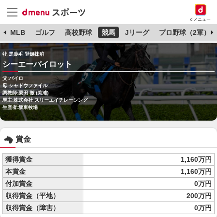
dメニュー
球
MLB
ゴルフ
高校野球
競馬
Jリーグ
プロ野球（2軍）
牝 黒鹿毛 登録抹消
シーエーパイロット
父:パイロ
母:シャドウファイル
調教師:栗田 徹 (美浦)
馬主:株式会社 スリーエイチレーシング
生産者:坂東牧場
賞金
獲得賞金
1,160万円
本賞金
1,160万円
付加賞金
0万円
収得賞金（平地）
200万円
収得賞金（障害）
0万円