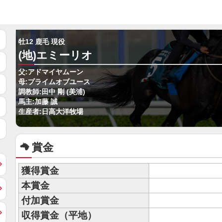
牡12 鹿毛 現役
(地)エミーリオ
父:アドマイヤムーン
母:プライムオブユース
調教師:田中 剛 (美浦)
馬主:加藤 誠
生産者:日高大洋牧場
賞金
獲得賞金
本賞金
付加賞金
収得賞金（平地）