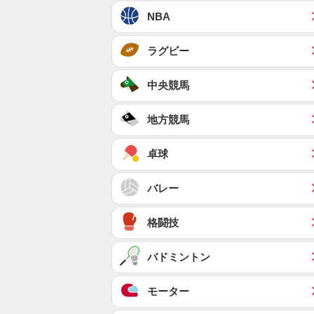
NBA
ラグビー
中央競馬
地方競馬
卓球
バレー
格闘技
バドミントン
モーター