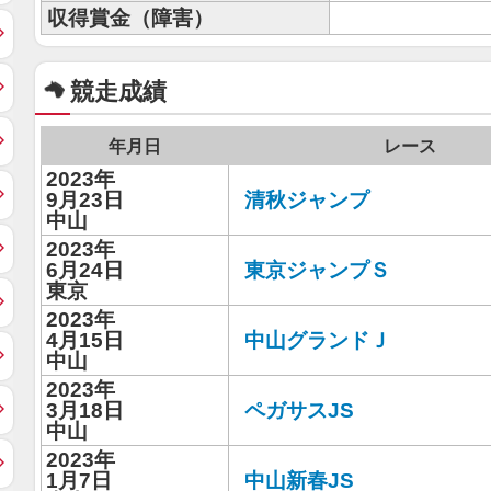
収得賞金（障害）
競走成績
年月日
レース
2023年
9月23日
清秋ジャンプ
中山
2023年
6月24日
東京ジャンプＳ
東京
2023年
4月15日
中山グランドＪ
中山
2023年
3月18日
ペガサスJS
中山
2023年
1月7日
中山新春JS