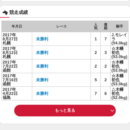
競走成績
人
着
年月日
レース
騎手
気
順
2017年
J.モレイ
8月27日
未勝利
1
7
ラ
札幌
(54.0kg)
2017年
☆木幡
8月12日
未勝利
2
3
初也
札幌
(53.0kg)
2017年
☆木幡
7月22日
未勝利
2
2
初也
函館
(53.0kg)
2017年
☆木幡
7月16日
未勝利
5
2
初也
函館
(53.0kg)
2017年
△木幡
4月22日
未勝利
7
6
初也
福島
(52.0kg)
もっと見る