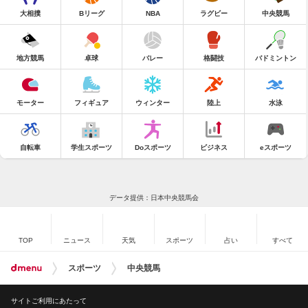
大相撲
Bリーグ
NBA
ラグビー
中央競馬
地方競馬
卓球
バレー
格闘技
バドミントン
モーター
フィギュア
ウィンター
陸上
水泳
自転車
学生スポーツ
Doスポーツ
ビジネス
eスポーツ
データ提供：日本中央競馬会
TOP
ニュース
天気
スポーツ
占い
すべて
スポーツ
中央競馬
サイトご利用にあたって