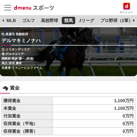
dメニュー
球
MLB
ゴルフ
高校野球
競馬
Jリーグ
プロ野球（2軍）
牝 黒鹿毛 登録抹消
デルマキミノナハ
父:ミリオンディスク
母:デルマユリア
調教師:黒岩 陽一 (美浦)
馬主:浅沼 廣幸
生産者:ファニーヒルファーム
賞金
獲得賞金
1,100万円
本賞金
1,100万円
付加賞金
0万円
収得賞金（平地）
0万円
収得賞金（障害）
0万円