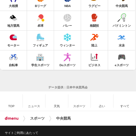
大相撲
Bリーグ
NBA
ラグビー
中央競馬
地方競馬
卓球
バレー
格闘技
バドミントン
モーター
フィギュア
ウィンター
陸上
水泳
自転車
学生スポーツ
Doスポーツ
ビジネス
eスポーツ
データ提供：日本中央競馬会
TOP
ニュース
天気
スポーツ
占い
すべて
スポーツ
中央競馬
サイトご利用にあたって