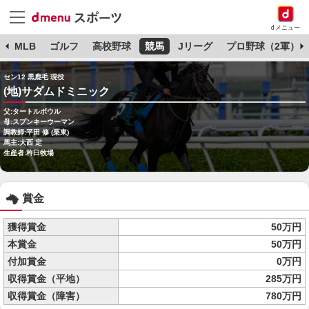
dメニュー
球
MLB
ゴルフ
高校野球
競馬
Jリーグ
プロ野球（2軍）
セン12 黒鹿毛 現役
(地)サダムドミニック
父:タートルボウル
母:スプンキーウーマン
調教師:平田 修 (栗東)
馬主:大西 定
生産者:杵臼牧場
賞金
獲得賞金
50万円
本賞金
50万円
付加賞金
0万円
収得賞金（平地）
285万円
収得賞金（障害）
780万円