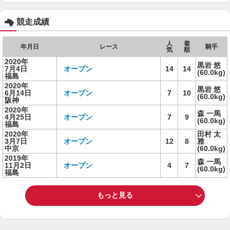
競走成績
人
着
年月日
レース
騎手
気
順
2020年
黒岩 悠
7月4日
オープン
14
14
(60.0kg)
福島
2020年
黒岩 悠
6月14日
オープン
7
10
(60.0kg)
阪神
2020年
森 一馬
4月25日
オープン
7
9
(60.0kg)
福島
2020年
田村 太
3月7日
オープン
12
8
雅
中京
(60.0kg)
2019年
森 一馬
11月2日
オープン
4
7
(60.0kg)
福島
もっと見る