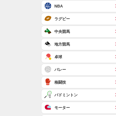
NBA
ラグビー
中央競馬
地方競馬
卓球
バレー
格闘技
バドミントン
モーター