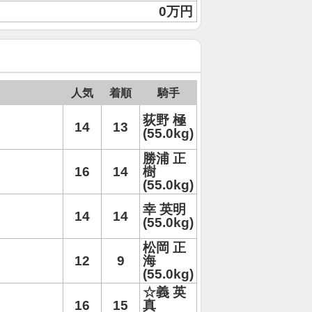
0万円
人気
着順
騎手
荻野 極
14
13
(55.0kg)
勝浦 正
16
14
樹
(55.0kg)
幸 英明
14
14
(55.0kg)
松岡 正
12
9
海
(55.0kg)
☆義 英
16
15
真