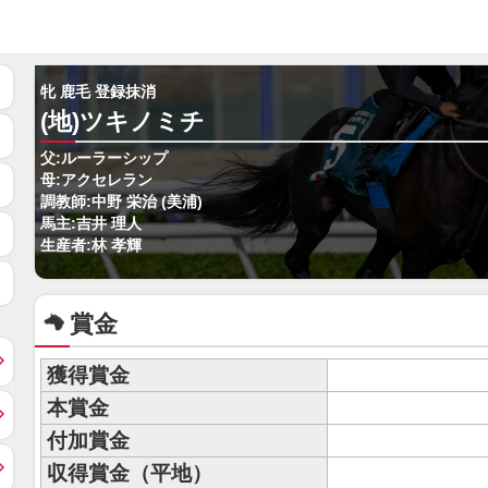
牝 鹿毛 登録抹消
(地)ツキノミチ
父:ルーラーシップ
母:アクセレラン
調教師:中野 栄治 (美浦)
馬主:吉井 理人
生産者:林 孝輝
賞金
獲得賞金
本賞金
付加賞金
収得賞金（平地）