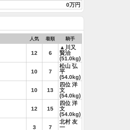
0万円
人気
着順
騎手
▲川又
12
6
賢治
(51.0kg)
松山 弘
10
7
平
(54.0kg)
四位 洋
10
13
文
(54.0kg)
四位 洋
12
15
文
(54.0kg)
北村 友
3
7
一