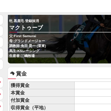
牝 黒鹿毛 登録抹消
マクトゥーブ
父:First Samurai
母:グランドメージャー
調教師:角田 晃一 (栗東)
馬主:KSレーシング
生産者:三嶋牧場
賞金
獲得賞金
本賞金
付加賞金
収得賞金（平地）