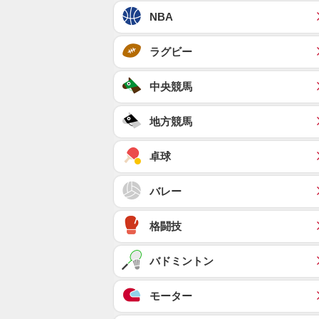
NBA
ラグビー
中央競馬
地方競馬
卓球
バレー
格闘技
バドミントン
モーター