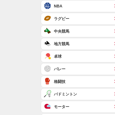
NBA
ラグビー
中央競馬
地方競馬
卓球
バレー
格闘技
バドミントン
モーター