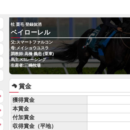
牡 栗毛 登録抹消
ベイローレル
父:スマートファルコン
母:メイショウユスラ
調教師:高橋 義忠 (栗東)
馬主:KSレーシング
生産者:三嶋牧場
賞金
獲得賞金
本賞金
付加賞金
収得賞金（平地）