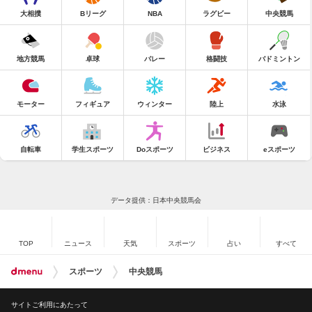
大相撲
Bリーグ
NBA
ラグビー
中央競馬
地方競馬
卓球
バレー
格闘技
バドミントン
モーター
フィギュア
ウィンター
陸上
水泳
自転車
学生スポーツ
Doスポーツ
ビジネス
eスポーツ
データ提供：日本中央競馬会
TOP
ニュース
天気
スポーツ
占い
すべて
スポーツ
中央競馬
サイトご利用にあたって