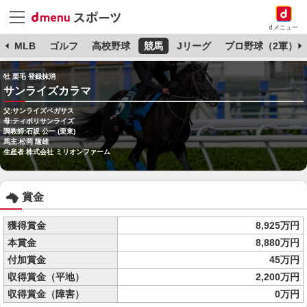
dメニュー
球
MLB
ゴルフ
高校野球
競馬
Jリーグ
プロ野球（2軍）
牡 栗毛 登録抹消
サンライズカラマ
父:サンライズペガサス
母:ティボリサンライズ
調教師:石坂 公一 (栗東)
馬主:松岡 隆雄
生産者:株式会社 ミリオンファーム
賞金
獲得賞金
8,925万円
本賞金
8,880万円
付加賞金
45万円
収得賞金（平地）
2,200万円
収得賞金（障害）
0万円