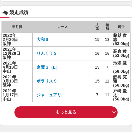
競走成績
人
着
年月日
レース
騎手
気
順
2022年
藤懸 貴
2月20日
大和Ｓ
15
13
志
阪神
(53.0kg)
2021年
高倉 稜
12月26日
りんくうＳ
16
16
(53.0kg)
阪神
2021年
池添 謙
4月18日
京葉Ｓ（L）
13
7
一
中山
(56.0kg)
2021年
鮫島 克
3月13日
ポラリスＳ
15
11
駿
阪神
(56.0kg)
2021年
戸崎 圭
1月17日
ジャニュアリ
7
11
太
中山
(56.0kg)
もっと見る