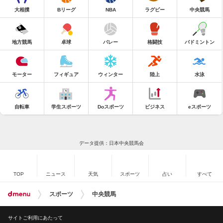
大相撲
Bリーグ
NBA
ラグビー
中央競馬
地方競馬
卓球
バレー
格闘技
バドミントン
モーター
フィギュア
ウィンター
陸上
水泳
自転車
学生スポーツ
Doスポーツ
ビジネス
eスポーツ
データ提供：日本中央競馬会
TOP
ニュース
天気
スポーツ
占い
すべて
スポーツ
中央競馬
サイトご利用にあたって