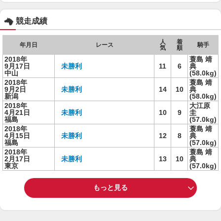
競走成績
人
着
年月日
レース
騎手
気
順
2018年
蓑島 靖
9月17日
未勝利
11
6
典
中山
(58.0kg)
2018年
蓑島 靖
9月2日
未勝利
14
10
典
新潟
(58.0kg)
2018年
大江原
4月21日
未勝利
10
9
圭
福島
(57.0kg)
2018年
蓑島 靖
4月15日
未勝利
12
8
典
福島
(57.0kg)
2018年
蓑島 靖
2月17日
未勝利
13
10
典
東京
(57.0kg)
もっと見る