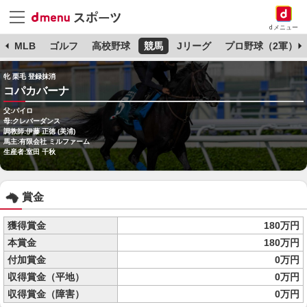
dメニュー
球
MLB
ゴルフ
高校野球
競馬
Jリーグ
プロ野球（2軍）
牝 栗毛 登録抹消
コパカバーナ
父:パイロ
母:クレバーダンス
調教師:伊藤 正徳 (美浦)
馬主:有限会社 ミルファーム
生産者:室田 千秋
賞金
獲得賞金
180万円
本賞金
180万円
付加賞金
0万円
収得賞金（平地）
0万円
収得賞金（障害）
0万円