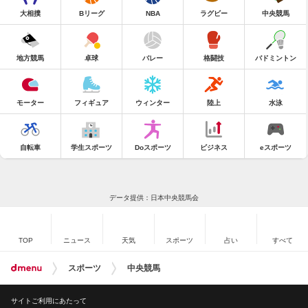
大相撲
Bリーグ
NBA
ラグビー
中央競馬
地方競馬
卓球
バレー
格闘技
バドミントン
モーター
フィギュア
ウィンター
陸上
水泳
自転車
学生スポーツ
Doスポーツ
ビジネス
eスポーツ
データ提供：日本中央競馬会
TOP
ニュース
天気
スポーツ
占い
すべて
スポーツ
中央競馬
サイトご利用にあたって