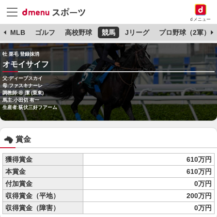
dメニュー
球
MLB
ゴルフ
高校野球
競馬
Jリーグ
プロ野球（2軍）
牡 栗毛 登録抹消
オモイサイフ
父:ディープスカイ
母:ファスキナーレ
調教師:谷 潔 (栗東)
馬主:小田切 有一
生産者:荻伏三好フアーム
賞金
獲得賞金
610万円
本賞金
610万円
付加賞金
0万円
収得賞金（平地）
200万円
収得賞金（障害）
0万円