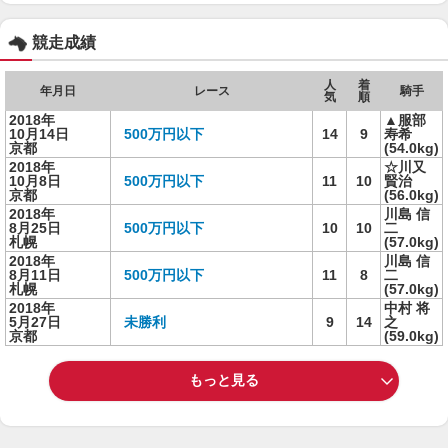
競走成績
人
着
年月日
レース
騎手
気
順
2018年
▲服部
10月14日
500万円以下
14
9
寿希
京都
(54.0kg)
2018年
☆川又
10月8日
500万円以下
11
10
賢治
京都
(56.0kg)
2018年
川島 信
8月25日
500万円以下
10
10
二
札幌
(57.0kg)
2018年
川島 信
8月11日
500万円以下
11
8
二
札幌
(57.0kg)
2018年
中村 将
5月27日
未勝利
9
14
之
京都
(59.0kg)
もっと見る