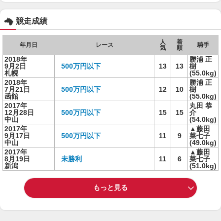
競走成績
人
着
年月日
レース
騎手
気
順
2018年
勝浦 正
9月2日
500万円以下
13
13
樹
札幌
(55.0kg)
2018年
勝浦 正
7月21日
500万円以下
12
10
樹
函館
(55.0kg)
2017年
丸田 恭
12月28日
500万円以下
15
15
介
中山
(54.0kg)
2017年
▲藤田
9月17日
500万円以下
11
9
菜七子
中山
(49.0kg)
2017年
▲藤田
8月19日
未勝利
11
6
菜七子
新潟
(51.0kg)
もっと見る