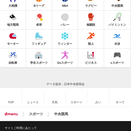
大相撲
Bリーグ
NBA
ラグビー
中央競馬
地方競馬
卓球
バレー
格闘技
バドミントン
モーター
フィギュア
ウィンター
陸上
水泳
自転車
学生スポーツ
Doスポーツ
ビジネス
eスポーツ
データ提供：日本中央競馬会
TOP
ニュース
天気
スポーツ
占い
すべて
スポーツ
中央競馬
サイトご利用にあたって