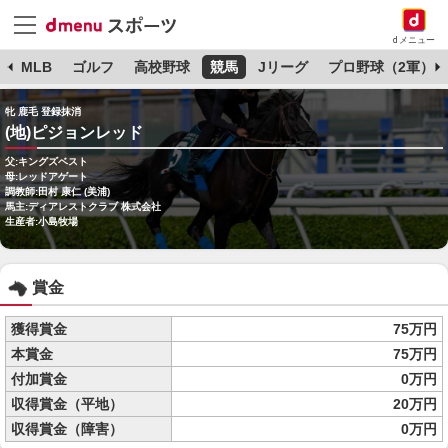
dメニュー
球
MLB
ゴルフ
高校野球
競馬
Jリーグ
プロ野球（2軍）
牝 鹿毛 登録抹消
(地)ピジョンレッド
父:キングズベスト
母:レッドアゲート
調教師:田村 康仁 (美浦)
馬主:ディアレストクラブ 株式会社
生産者:小島牧場
賞金
獲得賞金
75万円
本賞金
75万円
付加賞金
0万円
収得賞金（平地）
20万円
収得賞金（障害）
0万円