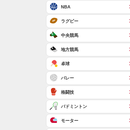
NBA
ラグビー
中央競馬
地方競馬
卓球
バレー
格闘技
バドミントン
モーター