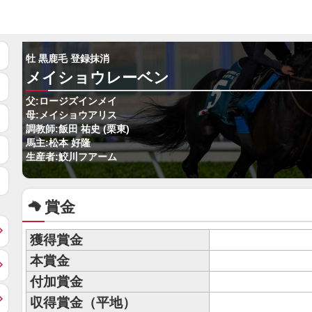
牡 黒鹿毛 登録抹消
メイショウレーベン
父:ロージズインメイ
母:メイショウアリス
調教師:飯田 祐史 (栗東)
馬主:松本 好隆
生産者:鮫川フアーム
賞金
獲得賞金
本賞金
付加賞金
収得賞金（平地）