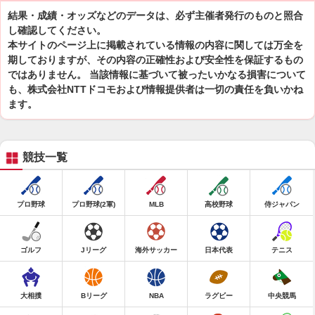
結果・成績・オッズなどのデータは、必ず主催者発行のものと照合
し確認してください。
本サイトのページ上に掲載されている情報の内容に関しては万全を
期しておりますが、その内容の正確性および安全性を保証するもの
ではありません。 当該情報に基づいて被ったいかなる損害について
も、株式会社NTTドコモおよび情報提供者は一切の責任を負いかね
ます。
競技一覧
プロ野球
プロ野球(2軍)
MLB
高校野球
侍ジャパン
ゴルフ
Jリーグ
海外サッカー
日本代表
テニス
大相撲
Bリーグ
NBA
ラグビー
中央競馬