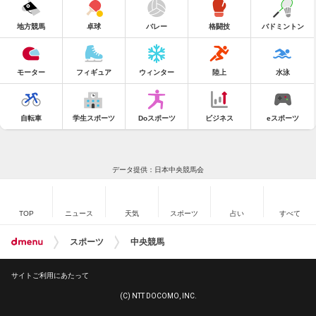
地方競馬
卓球
バレー
格闘技
バドミントン
モーター
フィギュア
ウィンター
陸上
水泳
自転車
学生スポーツ
Doスポーツ
ビジネス
eスポーツ
データ提供：日本中央競馬会
TOP
ニュース
天気
スポーツ
占い
すべて
スポーツ
中央競馬
サイトご利用にあたって
(C) NTT DOCOMO, INC.