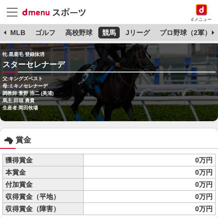
dメニュー
球
MLB
ゴルフ
高校野球
競馬
Jリーグ
プロ野球（2軍）
牝 黒鹿毛 登録抹消
スターセレナーデ
父:キングズベスト
母:ミキノセレナーデ
調教師:萱野 浩二 (美浦)
馬主:田頭 勇貴
生産者:岡田牧場
賞金
獲得賞金
0万円
本賞金
0万円
付加賞金
0万円
収得賞金（平地）
0万円
収得賞金（障害）
0万円