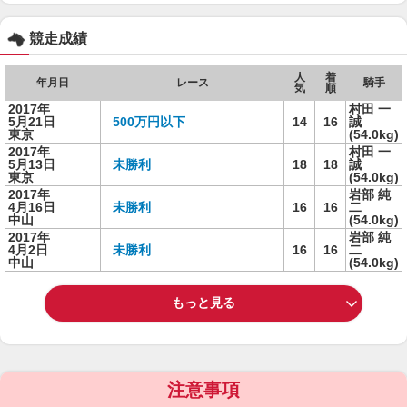
競走成績
人
着
年月日
レース
騎手
気
順
2017年
村田 一
5月21日
500万円以下
14
16
誠
東京
(54.0kg)
2017年
村田 一
5月13日
未勝利
18
18
誠
東京
(54.0kg)
2017年
岩部 純
4月16日
未勝利
16
16
二
中山
(54.0kg)
2017年
岩部 純
4月2日
未勝利
16
16
二
中山
(54.0kg)
もっと見る
注意事項