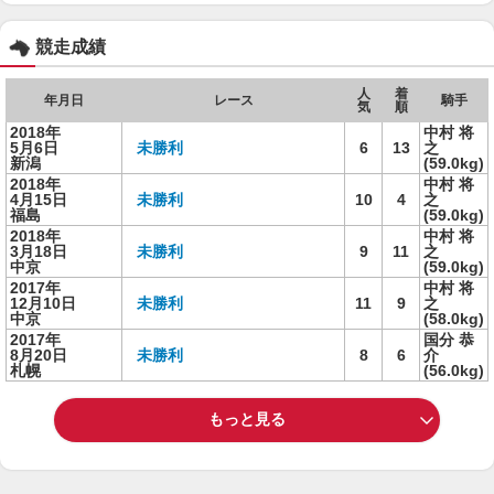
競走成績
人
着
年月日
レース
騎手
気
順
2018年
中村 将
5月6日
未勝利
6
13
之
新潟
(59.0kg)
2018年
中村 将
4月15日
未勝利
10
4
之
福島
(59.0kg)
2018年
中村 将
3月18日
未勝利
9
11
之
中京
(59.0kg)
2017年
中村 将
12月10日
未勝利
11
9
之
中京
(58.0kg)
2017年
国分 恭
8月20日
未勝利
8
6
介
札幌
(56.0kg)
もっと見る