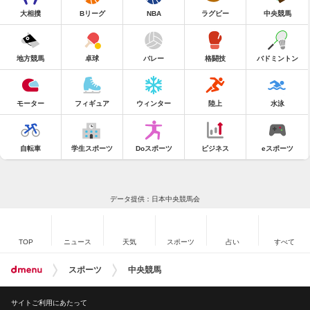
大相撲
Bリーグ
NBA
ラグビー
中央競馬
地方競馬
卓球
バレー
格闘技
バドミントン
モーター
フィギュア
ウィンター
陸上
水泳
自転車
学生スポーツ
Doスポーツ
ビジネス
eスポーツ
データ提供：日本中央競馬会
TOP
ニュース
天気
スポーツ
占い
すべて
スポーツ
中央競馬
サイトご利用にあたって