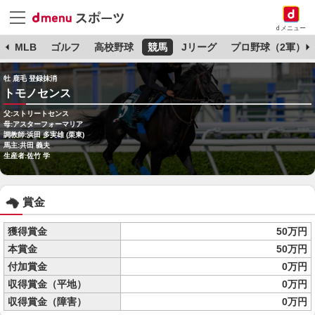
dメニュー
球
MLB
ゴルフ
高校野球
競馬
Jリーグ
プロ野球（2軍）
牡 鹿毛 登録抹消
トモノセンス
父:ストリートセンス
母:アスターフォーマリア
調教師:浜田 多実雄 (栗東)
馬主:共田 義夫
生産者:佐竹 学
賞金
獲得賞金
50万円
本賞金
50万円
付加賞金
0万円
収得賞金（平地）
0万円
収得賞金（障害）
0万円