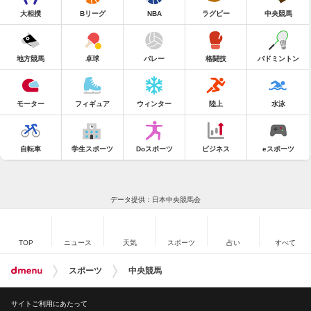
大相撲
Bリーグ
NBA
ラグビー
中央競馬
地方競馬
卓球
バレー
格闘技
バドミントン
モーター
フィギュア
ウィンター
陸上
水泳
自転車
学生スポーツ
Doスポーツ
ビジネス
eスポーツ
データ提供：日本中央競馬会
TOP
ニュース
天気
スポーツ
占い
すべて
スポーツ
中央競馬
サイトご利用にあたって