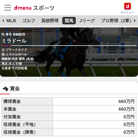
dメニュー
球
MLB
ゴルフ
高校野球
競馬
Jリーグ
プロ野球（2軍）
牝 青毛 登録抹消
ミラドール
父:ブラックタイド
母:ミラクルガール
調教師:武市 康男 (美浦)
馬主:水上 行雄
生産者:千代田牧場
賞金
獲得賞金
660万円
本賞金
660万円
付加賞金
0万円
収得賞金（平地）
0万円
収得賞金（障害）
0万円