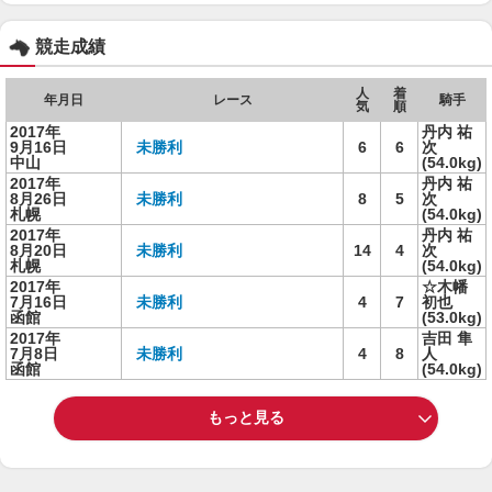
競走成績
人
着
年月日
レース
騎手
気
順
2017年
丹内 祐
9月16日
未勝利
6
6
次
中山
(54.0kg)
2017年
丹内 祐
8月26日
未勝利
8
5
次
札幌
(54.0kg)
2017年
丹内 祐
8月20日
未勝利
14
4
次
札幌
(54.0kg)
2017年
☆木幡
7月16日
未勝利
4
7
初也
函館
(53.0kg)
2017年
吉田 隼
7月8日
未勝利
4
8
人
函館
(54.0kg)
もっと見る