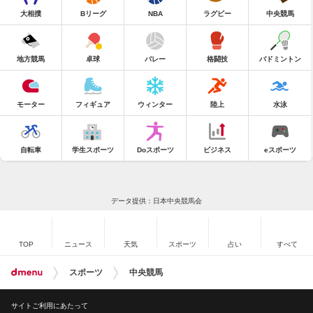
大相撲
Bリーグ
NBA
ラグビー
中央競馬
地方競馬
卓球
バレー
格闘技
バドミントン
モーター
フィギュア
ウィンター
陸上
水泳
自転車
学生スポーツ
Doスポーツ
ビジネス
eスポーツ
データ提供：日本中央競馬会
TOP
ニュース
天気
スポーツ
占い
すべて
スポーツ
中央競馬
サイトご利用にあたって