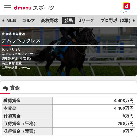
dメニュー
球
MLB
ゴルフ
高校野球
競馬
Jリーグ
プロ野球（2軍）
牡 鹿毛 登録抹消
ナムラヘラクレス
父:カネヒキリ
母:ナムラカエデジョウ
調教師:村山 明 (栗東)
馬主:奈村 信重
生産者:八田ファーム
賞金
獲得賞金
4,408万円
本賞金
4,400万円
付加賞金
8万円
収得賞金（平地）
750万円
収得賞金（障害）
0万円