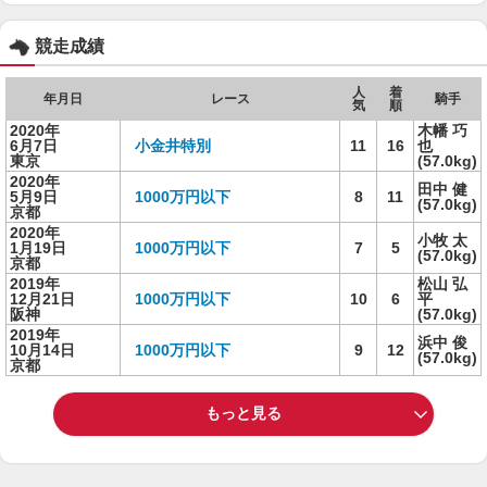
競走成績
人
着
年月日
レース
騎手
気
順
2020年
木幡 巧
6月7日
小金井特別
11
16
也
東京
(57.0kg)
2020年
田中 健
5月9日
1000万円以下
8
11
(57.0kg)
京都
2020年
小牧 太
1月19日
1000万円以下
7
5
(57.0kg)
京都
2019年
松山 弘
12月21日
1000万円以下
10
6
平
阪神
(57.0kg)
2019年
浜中 俊
10月14日
1000万円以下
9
12
(57.0kg)
京都
もっと見る