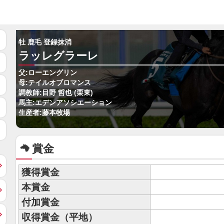
牡 鹿毛 登録抹消
ラッレグラーレ
父:ローエングリン
母:テイルオブロマンス
調教師:目野 哲也 (栗東)
馬主:エデンアソシエーション
生産者:藤本牧場
賞金
獲得賞金
本賞金
付加賞金
収得賞金（平地）