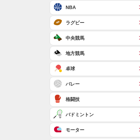
NBA
ラグビー
中央競馬
地方競馬
卓球
バレー
格闘技
バドミントン
モーター