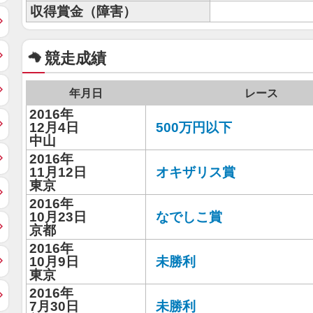
収得賞金（障害）
競走成績
年月日
レース
2016年
12月4日
500万円以下
中山
2016年
11月12日
オキザリス賞
東京
2016年
10月23日
なでしこ賞
京都
2016年
10月9日
未勝利
東京
2016年
7月30日
未勝利