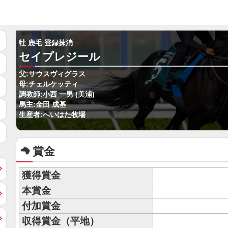
牡 鹿毛 登録抹消
セイプレジール
父:サウスヴィグラス
母:チェルケッティ
調教師:小西 一男 (美浦)
馬主:金田 成基
生産者:へいはた牧場
賞金
獲得賞金
本賞金
付加賞金
収得賞金（平地）