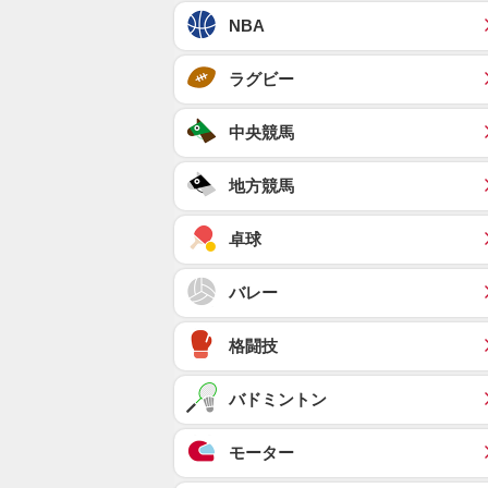
NBA
ラグビー
中央競馬
地方競馬
卓球
バレー
格闘技
バドミントン
モーター