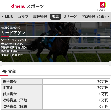
dメニュー
球
MLB
ゴルフ
高校野球
競馬
Jリーグ
プロ野球（2軍）
牡 栗毛 登録抹消
リードアゲン
父:サクラプレジデント
母:エキサイトアゲン
調教師:岩戸 孝樹 (美浦)
馬主:浅川 皓司
生産者:三木田 明仁
賞金
獲得賞金
70万円
本賞金
70万円
付加賞金
0万円
収得賞金（平地）
0万円
収得賞金（障害）
0万円