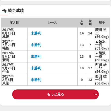
競走成績
人
着
年月日
レース
騎手
気
順
2017年
菱田 裕
8月19日
未勝利
14
14
二
札幌
(56.0kg)
2017年
▲菊沢
7月23日
未勝利
13
7
一樹
福島
(53.0kg)
2017年
▲菊沢
5月14日
未勝利
13
9
一樹
新潟
(53.0kg)
2017年
西田 雄
3月26日
未勝利
16
17
一郎
中山
(56.0kg)
2017年
西田 雄
2月5日
未勝利
9
13
一郎
東京
(56.0kg)
もっと見る