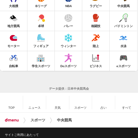
大相撲
Bリーグ
NBA
ラグビー
中央競馬
地方競馬
卓球
バレー
格闘技
バドミントン
モーター
フィギュア
ウィンター
陸上
水泳
自転車
学生スポーツ
Doスポーツ
ビジネス
eスポーツ
データ提供：日本中央競馬会
TOP
ニュース
天気
スポーツ
占い
すべて
スポーツ
中央競馬
サイトご利用にあたって