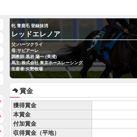
牝 青鹿毛 登録抹消
レッドエレノア
父:ハーツクライ
母:サビアーレ
調教師:黒岩 陽一 (美浦)
馬主:株式会社 東京ホースレーシング
生産者:矢野牧場
賞金
獲得賞金
本賞金
付加賞金
収得賞金（平地）