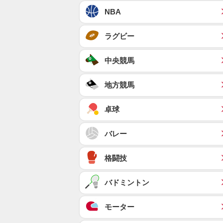
NBA
ラグビー
中央競馬
地方競馬
卓球
バレー
格闘技
バドミントン
モーター