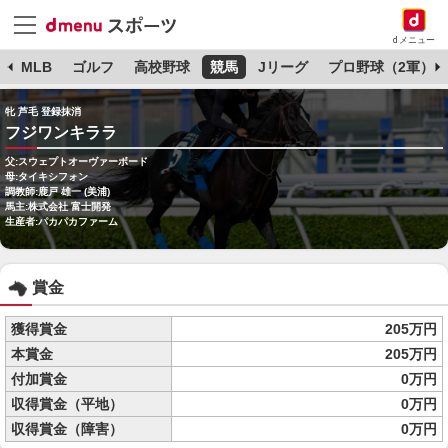
dメニュー
球
MLB
ゴルフ
高校野球
競馬
Jリーグ
プロ野球（2軍）
牝 芦毛 登録抹消
フジワンキララ
父:スウェプトオーヴァーボード
母:タイキシフォン
調教師:鹿戸 雄一 (美浦)
馬主:株式会社 富士開発
生産者:パカパカファーム
賞金
獲得賞金
205万円
本賞金
205万円
付加賞金
0万円
収得賞金（平地）
0万円
収得賞金（障害）
0万円