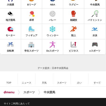
大相撲
Bリーグ
NBA
ラグビー
中央競馬
地方競馬
卓球
バレー
格闘技
バドミントン
モーター
フィギュア
ウィンター
陸上
水泳
自転車
学生スポーツ
Doスポーツ
ビジネス
eスポーツ
データ提供：日本中央競馬会
TOP
ニュース
天気
スポーツ
占い
すべて
スポーツ
中央競馬
サイトご利用にあたって