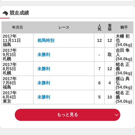
競走成績
人
着
年月日
レース
騎手
気
順
2017年
木幡 初
11月11日
相馬特別
12
12
也
福島
(54.0kg)
2017年
吉田 隼
9月3日
未勝利
-
取
人
札幌
(54.0kg)
2017年
蛯名 正
8月5日
未勝利
7
12
義
札幌
(54.0kg)
2017年
横山 典
7月8日
未勝利
6
4
弘
福島
(54.0kg)
2017年
蛯名 正
6月4日
未勝利
5
10
義
東京
(54.0kg)
もっと見る