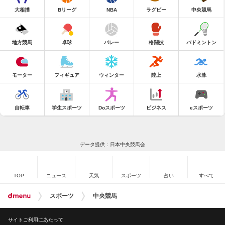
大相撲
Bリーグ
NBA
ラグビー
中央競馬
地方競馬
卓球
バレー
格闘技
バドミントン
モーター
フィギュア
ウィンター
陸上
水泳
自転車
学生スポーツ
Doスポーツ
ビジネス
eスポーツ
データ提供：日本中央競馬会
TOP
ニュース
天気
スポーツ
占い
すべて
スポーツ
中央競馬
サイトご利用にあたって