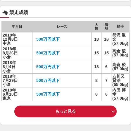
競走成績
人
着
年月日
レース
騎手
気
順
2018年
熊沢 重
12月8日
500万円以下
18
16
文
中京
(57.0kg)
2018年
高倉 稜
8月26日
500万円以下
15
15
(57.0kg)
小倉
2018年
高倉 稜
8月4日
500万円以下
13
6
(57.0kg)
小倉
2018年
△川又
7月29日
500万円以下
8
7
賢治
小倉
(55.0kg)
2018年
内田 博
6月10日
500万円以下
8
8
幸
東京
(57.0kg)
もっと見る