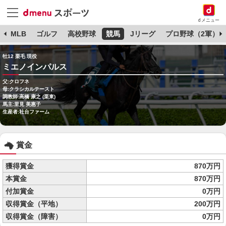
dメニュー
球
MLB
ゴルフ
高校野球
競馬
Jリーグ
プロ野球（2軍）
牡12 栗毛 現役
ミエノインパルス
父:クロフネ
母:クラシカルテースト
調教師:高橋 康之 (栗東)
馬主:里見 美惠子
生産者:社台ファーム
賞金
獲得賞金
870万円
本賞金
870万円
付加賞金
0万円
収得賞金（平地）
200万円
収得賞金（障害）
0万円