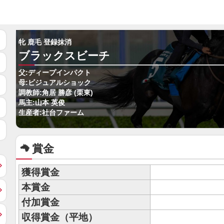
牝 鹿毛 登録抹消
ブラックスビーチ
父:ディープインパクト
母:ビジュアルショック
調教師:角居 勝彦 (栗東)
馬主:山本 英俊
生産者:社台ファーム
賞金
獲得賞金
本賞金
付加賞金
収得賞金（平地）