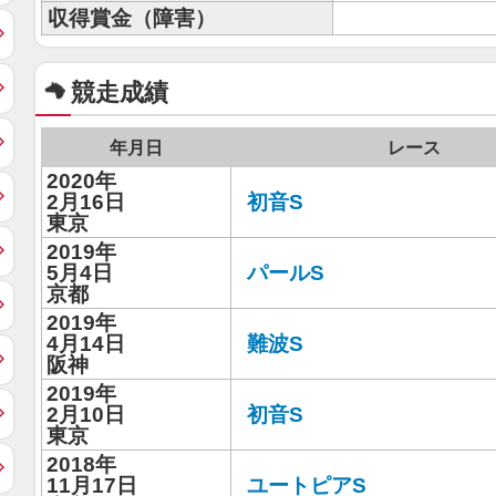
収得賞金（障害）
競走成績
年月日
レース
2020年
2月16日
初音S
東京
2019年
5月4日
パールS
京都
2019年
4月14日
難波S
阪神
2019年
2月10日
初音S
東京
2018年
11月17日
ユートピアS