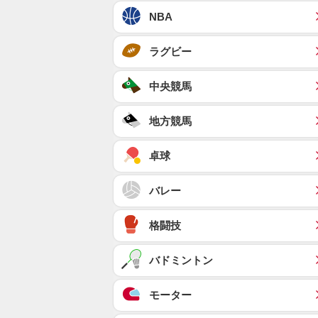
NBA
ラグビー
中央競馬
地方競馬
卓球
バレー
格闘技
バドミントン
モーター