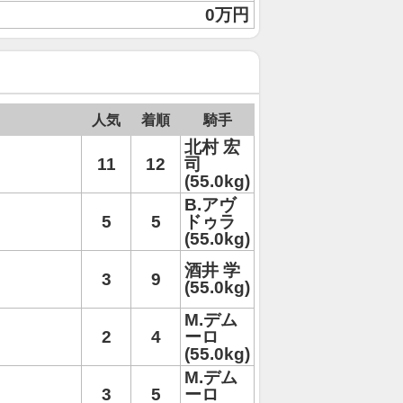
0万円
人気
着順
騎手
北村 宏
11
12
司
(55.0kg)
B.アヴ
5
5
ドゥラ
(55.0kg)
酒井 学
3
9
(55.0kg)
M.デム
2
4
ーロ
(55.0kg)
M.デム
3
5
ーロ