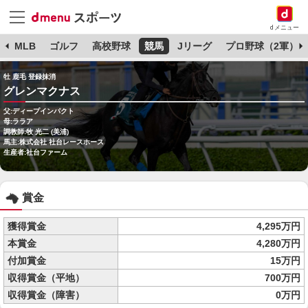
dメニュー
球
MLB
ゴルフ
高校野球
競馬
Jリーグ
プロ野球（2軍）
牡 鹿毛 登録抹消
グレンマクナス
父:ディープインパクト
母:ララア
調教師:牧 光二 (美浦)
馬主:株式会社 社台レースホース
生産者:社台ファーム
賞金
獲得賞金
4,295万円
本賞金
4,280万円
付加賞金
15万円
収得賞金（平地）
700万円
収得賞金（障害）
0万円