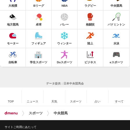
大相撲
Bリーグ
NBA
ラグビー
中央競馬
地方競馬
卓球
バレー
格闘技
バドミントン
モーター
フィギュア
ウィンター
陸上
水泳
自転車
学生スポーツ
Doスポーツ
ビジネス
eスポーツ
データ提供：日本中央競馬会
TOP
ニュース
天気
スポーツ
占い
すべて
スポーツ
中央競馬
サイトご利用にあたって