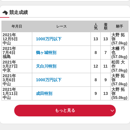
競走成績
人
着
年月日
レース
騎手
気
順
2021年
大野 拓
12月5日
1000万円以下
13
13
弥
中山
(57.0kg)
2021年
木幡 巧
7月4日
鶴ヶ城特別
8
7
也
福島
(57.0kg)
2021年
松田 大
3月27日
天白川特別
12
11
作
中京
(57.0kg)
2021年
大野 拓
3月6日
1000万円以下
8
9
弥
中山
(57.0kg)
2021年
大野 拓
1月11日
成田特別
9
13
弥
中山
(55.0kg)
もっと見る