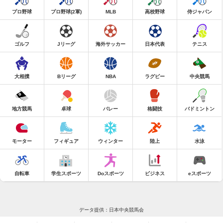
プロ野球
プロ野球(2軍)
MLB
高校野球
侍ジャパン
ゴルフ
Jリーグ
海外サッカー
日本代表
テニス
大相撲
Bリーグ
NBA
ラグビー
中央競馬
地方競馬
卓球
バレー
格闘技
バドミントン
モーター
フィギュア
ウィンター
陸上
水泳
自転車
学生スポーツ
Doスポーツ
ビジネス
eスポーツ
データ提供：日本中央競馬会