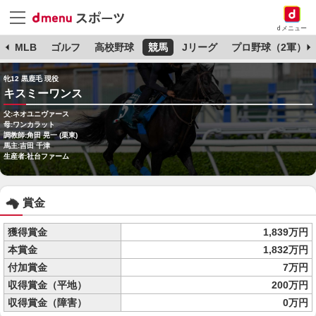
dメニュー
球
MLB
ゴルフ
高校野球
競馬
Jリーグ
プロ野球（2軍）
牝12 黒鹿毛 現役
キスミーワンス
父:ネオユニヴァース
母:ワンカラット
調教師:角田 晃一 (栗東)
馬主:吉田 千津
生産者:社台ファーム
賞金
獲得賞金
1,839万円
本賞金
1,832万円
付加賞金
7万円
収得賞金（平地）
200万円
収得賞金（障害）
0万円