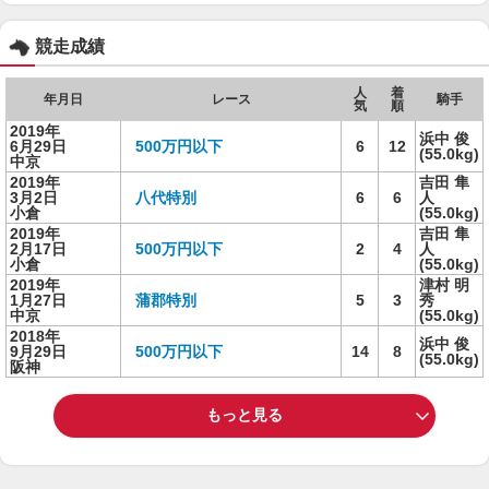
競走成績
人
着
年月日
レース
騎手
気
順
2019年
浜中 俊
6月29日
500万円以下
6
12
(55.0kg)
中京
2019年
吉田 隼
3月2日
八代特別
6
6
人
小倉
(55.0kg)
2019年
吉田 隼
2月17日
500万円以下
2
4
人
小倉
(55.0kg)
2019年
津村 明
1月27日
蒲郡特別
5
3
秀
中京
(55.0kg)
2018年
浜中 俊
9月29日
500万円以下
14
8
(55.0kg)
阪神
もっと見る