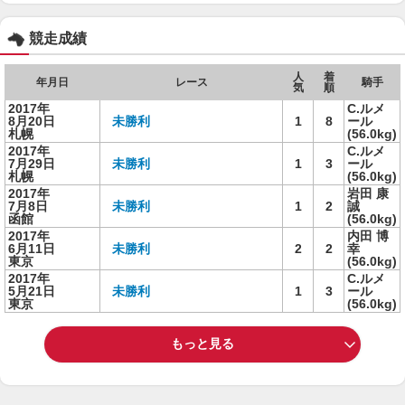
競走成績
人
着
年月日
レース
騎手
気
順
2017年
C.ルメ
8月20日
未勝利
1
8
ール
札幌
(56.0kg)
2017年
C.ルメ
7月29日
未勝利
1
3
ール
札幌
(56.0kg)
2017年
岩田 康
7月8日
未勝利
1
2
誠
函館
(56.0kg)
2017年
内田 博
6月11日
未勝利
2
2
幸
東京
(56.0kg)
2017年
C.ルメ
5月21日
未勝利
1
3
ール
東京
(56.0kg)
もっと見る