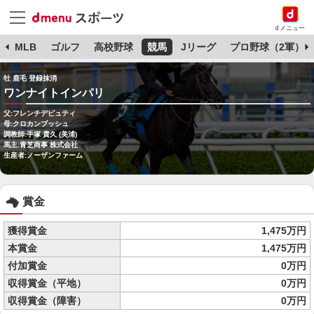
dメニュー
球
MLB
ゴルフ
高校野球
競馬
Jリーグ
プロ野球（2軍）
牡 鹿毛 登録抹消
ワンナイトインパリ
父:フレンチデピュティ
母:クロカンブッシュ
調教師:手塚 貴久 (美浦)
馬主:青芝商事 株式会社
生産者:ノーザンファーム
賞金
獲得賞金
1,475万円
本賞金
1,475万円
付加賞金
0万円
収得賞金（平地）
0万円
収得賞金（障害）
0万円