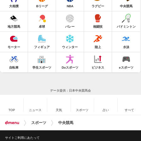
大相撲
Bリーグ
NBA
ラグビー
中央競馬
地方競馬
卓球
バレー
格闘技
バドミントン
モーター
フィギュア
ウィンター
陸上
水泳
自転車
学生スポーツ
Doスポーツ
ビジネス
eスポーツ
データ提供：日本中央競馬会
TOP
ニュース
天気
スポーツ
占い
すべて
スポーツ
中央競馬
サイトご利用にあたって