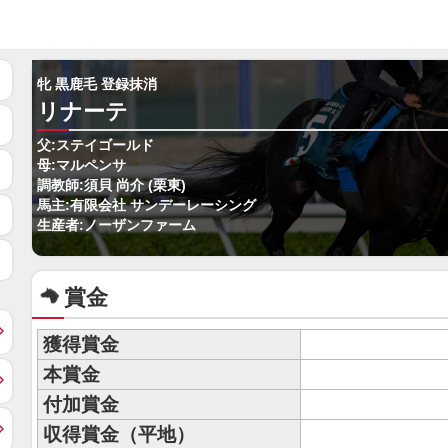
牝 黒鹿毛 登録抹消
リナーテ
父:ステイゴールド
母:マルペンサ
調教師:須貝 尚介 (栗東)
馬主:有限会社 サンデーレーシング
生産者:ノーザンファーム
賞金
獲得賞金
本賞金
付加賞金
収得賞金（平地）