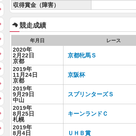
収得賞金（障害）
競走成績
年月日
レース
2020年
2月22日
京都牝馬Ｓ
京都
2019年
11月24日
京阪杯
京都
2019年
9月29日
スプリンターズＳ
中山
2019年
8月25日
キーンランドＣ
札幌
2019年
8月4日
ＵＨＢ賞