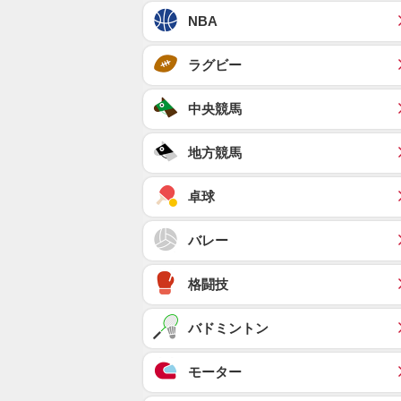
NBA
ラグビー
中央競馬
地方競馬
卓球
バレー
格闘技
バドミントン
モーター