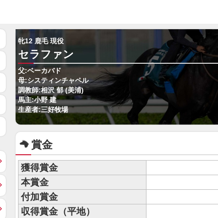
牝12 鹿毛 現役
セラファン
父:ベーカバド
母:システィンチャペル
調教師:相沢 郁 (美浦)
馬主:小野 建
生産者:三好牧場
賞金
獲得賞金
本賞金
付加賞金
収得賞金（平地）