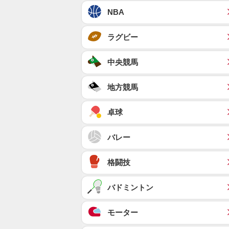
NBA
ラグビー
中央競馬
地方競馬
卓球
バレー
格闘技
バドミントン
モーター