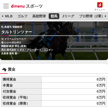
dメニュー
球
MLB
ゴルフ
高校野球
競馬
Jリーグ
プロ野球（2軍）
牝 黒鹿毛 登録抹消
タルトリンツァー
父:ドリームジャーニー
母:シシーダルザス
調教師:鈴木 孝志 (栗東)
馬主:株式会社 ヒダカ・ブリーダーズ・ユニオン
生産者:若林 順一
賞金
獲得賞金
0万円
本賞金
0万円
付加賞金
0万円
収得賞金（平地）
0万円
収得賞金（障害）
0万円