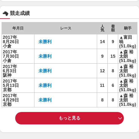
競走成績
人
着
年月日
レース
騎手
気
順
2017年
▲富田
8月26日
未勝利
14
9
暁
小倉
(51.0kg)
2017年
▲森 裕
7月30日
未勝利
9
15
太朗
小倉
(51.0kg)
2017年
▲森 裕
6月3日
未勝利
12
8
太朗
阪神
(51.0kg)
2017年
▲森 裕
5月13日
未勝利
11
6
太朗
京都
(51.0kg)
2017年
▲森 裕
4月29日
未勝利
8
8
太朗
京都
(51.0kg)
もっと見る