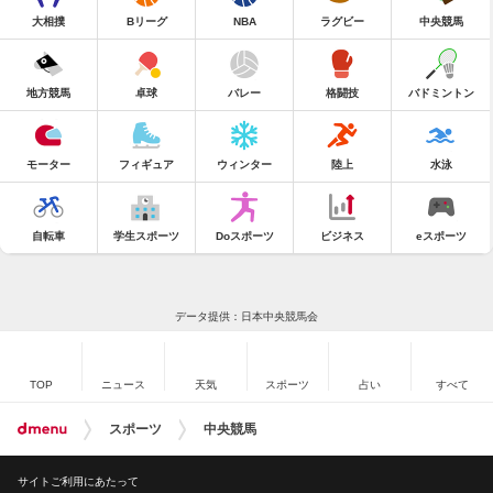
大相撲
Bリーグ
NBA
ラグビー
中央競馬
地方競馬
卓球
バレー
格闘技
バドミントン
モーター
フィギュア
ウィンター
陸上
水泳
自転車
学生スポーツ
Doスポーツ
ビジネス
eスポーツ
データ提供：日本中央競馬会
TOP
ニュース
天気
スポーツ
占い
すべて
スポーツ
中央競馬
サイトご利用にあたって