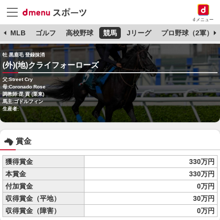
dメニュー
球
MLB
ゴルフ
高校野球
競馬
Jリーグ
プロ野球（2軍）
牡 黒鹿毛 登録抹消
(外)(地)クライフォーローズ
父:Street Cry
母:Coronado Rose
調教師:昆 貢 (栗東)
馬主:ゴドルフィン
生産者:
賞金
獲得賞金
330万円
本賞金
330万円
付加賞金
0万円
収得賞金（平地）
30万円
収得賞金（障害）
0万円