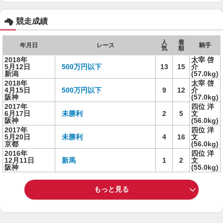
競走成績
人
着
年月日
レース
騎手
気
順
2018年
太宰 啓
5月12日
500万円以下
13
15
介
新潟
(57.0kg)
2018年
太宰 啓
4月15日
500万円以下
9
12
介
阪神
(57.0kg)
2017年
四位 洋
6月17日
未勝利
2
5
文
阪神
(56.0kg)
2017年
四位 洋
5月20日
未勝利
4
16
文
京都
(56.0kg)
2016年
四位 洋
12月11日
新馬
1
2
文
阪神
(55.0kg)
もっと見る