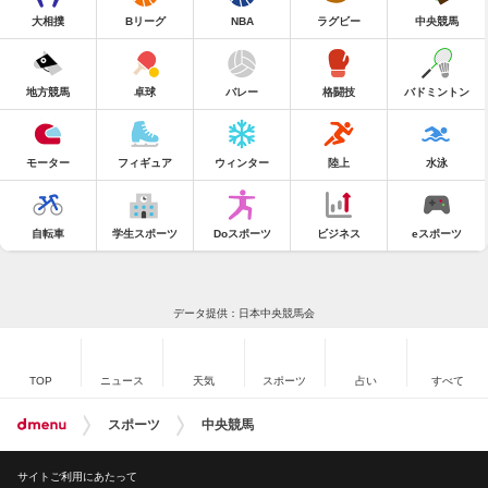
大相撲
Bリーグ
NBA
ラグビー
中央競馬
地方競馬
卓球
バレー
格闘技
バドミントン
モーター
フィギュア
ウィンター
陸上
水泳
自転車
学生スポーツ
Doスポーツ
ビジネス
eスポーツ
データ提供：日本中央競馬会
TOP
ニュース
天気
スポーツ
占い
すべて
スポーツ
中央競馬
サイトご利用にあたって