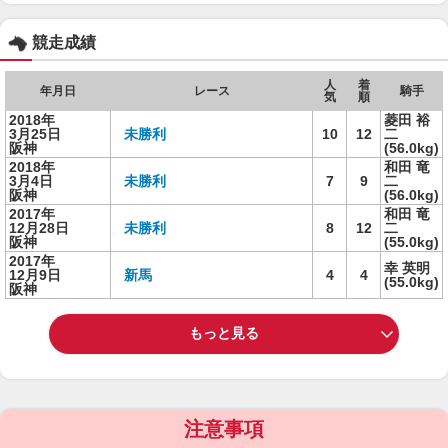
競走成績
人
着
年月日
レース
騎手
気
順
2018年
菱田 裕
3月25日
未勝利
10
12
二
阪神
(56.0kg)
2018年
和田 竜
3月4日
未勝利
7
9
二
阪神
(56.0kg)
2017年
和田 竜
12月28日
未勝利
8
12
二
阪神
(55.0kg)
2017年
幸 英明
12月9日
新馬
4
4
(55.0kg)
阪神
もっと見る
注意事項