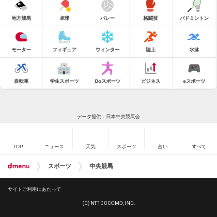
地方競馬
卓球
バレー
格闘技
バドミントン
モーター
フィギュア
ウィンター
陸上
水泳
自転車
学生スポーツ
Doスポーツ
ビジネス
eスポーツ
データ提供：日本中央競馬会
TOP
ニュース
天気
スポーツ
占い
すべて
スポーツ
中央競馬
サイトご利用にあたって
(C) NTT DOCOMO, INC.