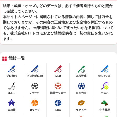
結果・成績・オッズなどのデータは、必ず主催者発行のものと照合
し確認してください。
本サイトのページ上に掲載されている情報の内容に関しては万全を
期しておりますが、その内容の正確性および安全性を保証するもの
ではありません。 当該情報に基づいて被ったいかなる損害について
も、株式会社NTTドコモおよび情報提供者は一切の責任を負いかね
ます。
競技一覧
プロ野球
プロ野球(2軍)
MLB
高校野球
侍ジャパン
ゴルフ
Jリーグ
海外サッカー
日本代表
テニス
大相撲
Bリーグ
NBA
ラグビー
中央競馬