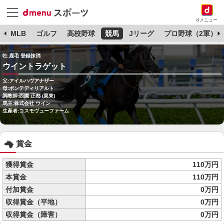
dメニュー
球
MLB
ゴルフ
高校野球
競馬
Jリーグ
プロ野球（2軍）
牡 鹿毛 登録抹消
ウイントラゲット
父:アイルハヴアナザー
母:ポンテディリアルト
調教師:西園 正都 (栗東)
馬主:株式会社 ウイン
生産者:コスモヴューファーム
賞金
獲得賞金
110万円
本賞金
110万円
付加賞金
0万円
収得賞金（平地）
0万円
収得賞金（障害）
0万円