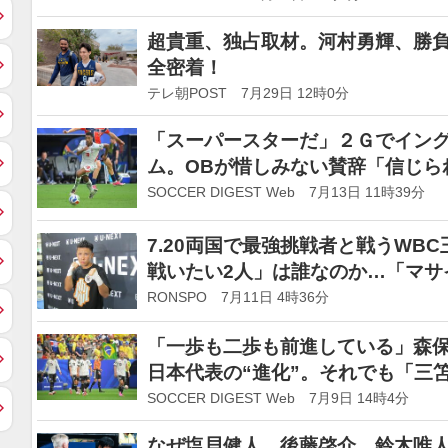
超貴重、独占取材。河村勇輝、勝負の
全密着！
テレ朝POST 7月29日 12時0分
「スーパースターだ」２Ｇでイン
ム。OBが惜しみない賛辞「信じら
SOCCER DIGEST Web 7月13日 11時39分
7.20両国で最強挑戦者と戦うWB
戦いたい2人」は誰なのか…「マサ
RONSPO 7月11日 4時36分
「一歩も二歩も前進している」森保
日本代表の“進化”。それでも「三
いたら…」【W杯】
SOCCER DIGEST Web 7月9日 14時4分
なぜ塩貝健人、後藤啓介、鈴木唯人