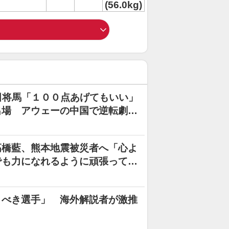
(56.0kg)
田将馬「１００点あげてもいい」
出場 アウェーの中国で逆転劇を
高橋藍、熊本地震被災者へ「心よ
でも力になれるように頑張ってプ
３連勝、メダル王手
くべき選手」 海外解説者が激推
」