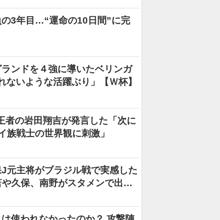
3年目…“運命の10日間”に完
グランドを４強に導いたベリンガ
れないような活躍ぶり」【Ｗ杯】
C王者の岩田翔吉が発言した「次に
イ族戦士の世界観に刺激」
J元主将がブラジル戦で実感した
笘や久保、南野がスタメンで出て
は使われなかったのか？ 攻撃陣