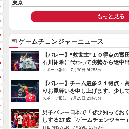
東京
もっと見る
ゲームチェンジャーニュース
【バレー】“救世主”１０得点の富
石川祐希に代わって劣勢から途中
生む
スポーツ報知 7月30日 9時58分
【バレー】チーム最多２１得点・
りお見舞いを申し上げます。少し
レーします」中国に逆転勝ちで１
スポーツ報知 7月29日 23時9分
男子バレー日本で「ぜひ知ってお
しする27歳「ゲームチェンジャー
THE ANSWER 7月29日 18時3分