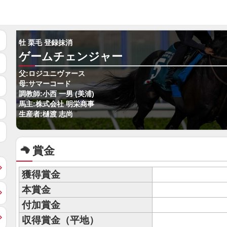
牡 栗毛 登録抹消
ゲームチェンジャー
父:ロジユニヴァース
母:サマーコード
調教師:小西 一男 (美浦)
馬主:株式会社 明栄商事
生産者:樋渡 志尚
賞金
獲得賞金
本賞金
付加賞金
収得賞金（平地）