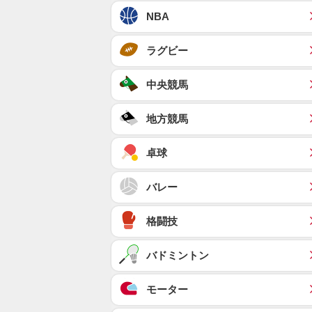
NBA
ラグビー
中央競馬
地方競馬
卓球
バレー
格闘技
バドミントン
モーター