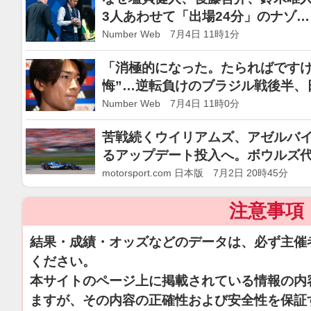
3人あわせて「出場24分」のナゾ
た“選手交代の差”
Number Web 7月4日 11時1分
「消極的になった。たらればですけ
悔”…逆転負けのブラジル戦後半、
的”だったのか？
Number Web 7月4日 11時0分
苦戦続くウイリアムズ、アゼルバイ
るアップデート投入へ。ボウルズ
る」
motorsport.com 日本版 7月2日 20時45分
注意事項
結果・成績・オッズなどのデータは、必ず主催
ください。
本サイトのページ上に掲載されている情報の内
ますが、その内容の正確性および安全性を保証