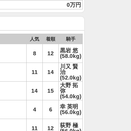
0万円
人気
着順
騎手
黒岩 悠
8
12
(58.0kg)
川又 賢
11
14
治
(52.0kg)
大野 拓
14
15
弥
(54.0kg)
幸 英明
4
6
(56.0kg)
荻野 極
11
12
(56.0kg)