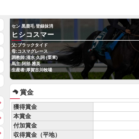
セン 黒鹿毛 登録抹消
ヒシコスマー
父:ブラックタイド
母:コスマグレース
調教師:清水 久詞 (栗東)
馬主:阿部 雅英
生産者:厚賀古川牧場
賞金
獲得賞金
本賞金
付加賞金
収得賞金（平地）