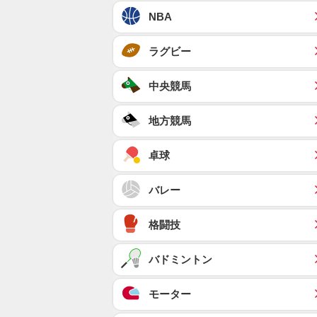
NBA
ラグビー
中央競馬
地方競馬
卓球
バレー
格闘技
バドミントン
モーター