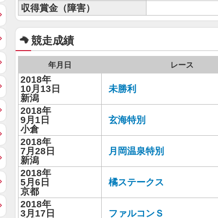
収得賞金（障害）
競走成績
年月日
レース
2018年
10月13日
未勝利
新潟
2018年
9月1日
玄海特別
小倉
2018年
7月28日
月岡温泉特別
新潟
2018年
5月6日
橘ステークス
京都
2018年
3月17日
ファルコンＳ