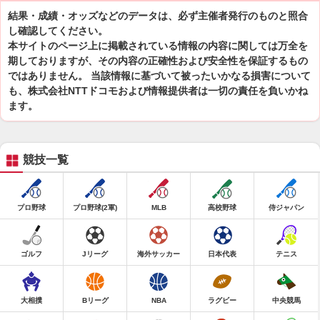
結果・成績・オッズなどのデータは、必ず主催者発行のものと照合
し確認してください。
本サイトのページ上に掲載されている情報の内容に関しては万全を
期しておりますが、その内容の正確性および安全性を保証するもの
ではありません。 当該情報に基づいて被ったいかなる損害について
も、株式会社NTTドコモおよび情報提供者は一切の責任を負いかね
ます。
競技一覧
プロ野球
プロ野球(2軍)
MLB
高校野球
侍ジャパン
ゴルフ
Jリーグ
海外サッカー
日本代表
テニス
大相撲
Bリーグ
NBA
ラグビー
中央競馬