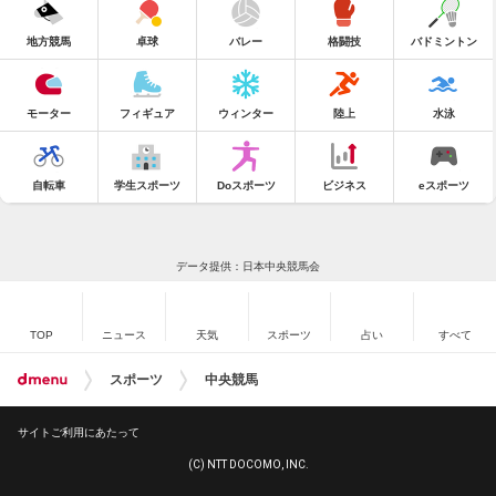
地方競馬
卓球
バレー
格闘技
バドミントン
モーター
フィギュア
ウィンター
陸上
水泳
自転車
学生スポーツ
Doスポーツ
ビジネス
eスポーツ
データ提供：日本中央競馬会
TOP
ニュース
天気
スポーツ
占い
すべて
スポーツ
中央競馬
サイトご利用にあたって
(C) NTT DOCOMO, INC.