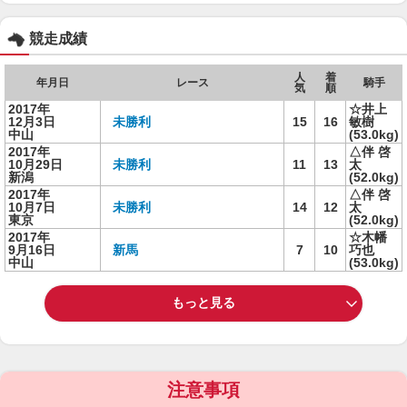
競走成績
人
着
年月日
レース
騎手
気
順
2017年
☆井上
12月3日
未勝利
15
16
敏樹
中山
(53.0kg)
2017年
△伴 啓
10月29日
未勝利
11
13
太
新潟
(52.0kg)
2017年
△伴 啓
10月7日
未勝利
14
12
太
東京
(52.0kg)
2017年
☆木幡
9月16日
新馬
7
10
巧也
中山
(53.0kg)
もっと見る
注意事項