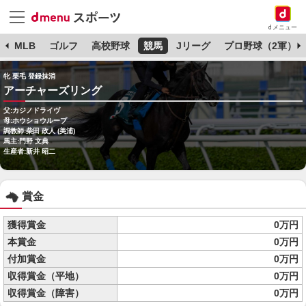
dメニュー
球
MLB
ゴルフ
高校野球
競馬
Jリーグ
プロ野球（2軍）
牝 栗毛 登録抹消
アーチャーズリング
父:カジノドライヴ
母:ホウショウループ
調教師:柴田 政人 (美浦)
馬主:門野 文典
生産者:新井 昭二
賞金
獲得賞金
0万円
本賞金
0万円
付加賞金
0万円
収得賞金（平地）
0万円
収得賞金（障害）
0万円