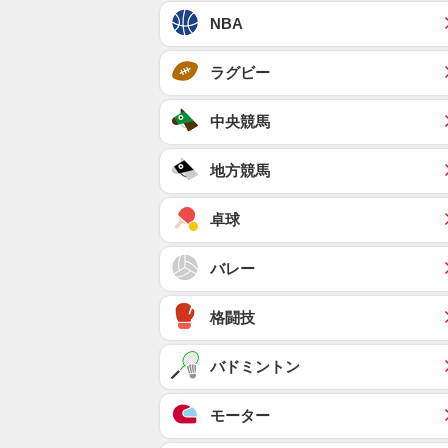
NBA
ラグビー
中央競馬
地方競馬
卓球
バレー
格闘技
バドミントン
モーター