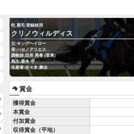
牝 鹿毛 登録抹消
クリノウィルディス
父:キングヘイロー
母:ハセノアリエス
調教師:田所 秀孝 (栗東)
馬主:栗本 守
生産者:佐々木 康治
賞金
獲得賞金
本賞金
付加賞金
収得賞金（平地）