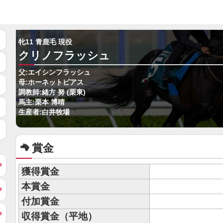
牝11 青鹿毛 現役
クリノフラッシュ
父:エイシンフラッシュ
母:ホーネットピアス
調教師:緒方 努 (栗東)
馬主:栗本 博晴
生産者:白井牧場
賞金
獲得賞金
本賞金
付加賞金
収得賞金（平地）