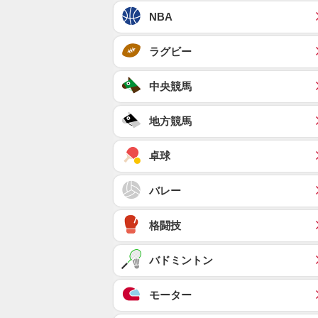
NBA
ラグビー
中央競馬
地方競馬
卓球
バレー
格闘技
バドミントン
モーター