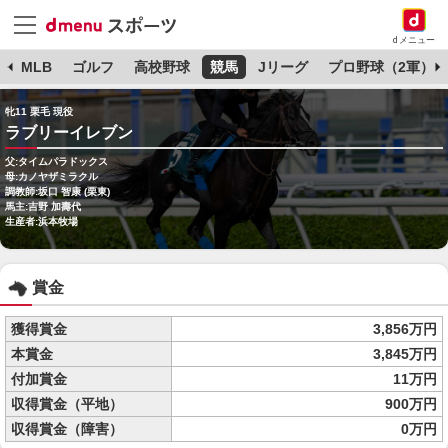
dメニュー
球
MLB
ゴルフ
高校野球
競馬
Jリーグ
プロ野球（2軍）
牝11 栗毛 現役
ラブリーイレブン
父:タイムパラドックス
母:カノヤザミラクル
調教師:坂口 智康 (栗東)
馬主:吉野 加壽代
生産者:浜本牧場
賞金
獲得賞金
3,856万円
本賞金
3,845万円
付加賞金
11万円
収得賞金（平地）
900万円
収得賞金（障害）
0万円