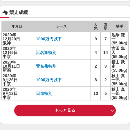
競走成績
人
着
年月日
レース
騎手
気
順
2020年
池添 謙
12月20日
1000万円以下
9
7
一
阪神
(55.0kg)
2020年
吉田 隼
12月5日
浜名湖特別
4
14
人
中京
(55.0kg)
2020年
横山 武
10月11日
菅名岳特別
2
9
史
新潟
(55.0kg)
2020年
秋山 真
9月26日
1000万円以下
8
2
一郎
中京
(55.0kg)
2020年
秋山 真
9月12日
日進特別
13
5
一郎
中京
(55.0kg)
もっと見る