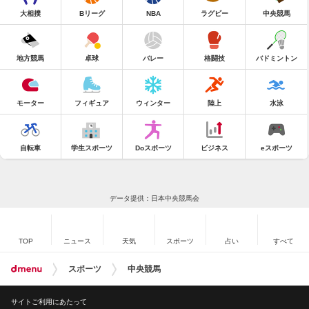
大相撲
Bリーグ
NBA
ラグビー
中央競馬
地方競馬
卓球
バレー
格闘技
バドミントン
モーター
フィギュア
ウィンター
陸上
水泳
自転車
学生スポーツ
Doスポーツ
ビジネス
eスポーツ
データ提供：日本中央競馬会
TOP
ニュース
天気
スポーツ
占い
すべて
スポーツ
中央競馬
サイトご利用にあたって