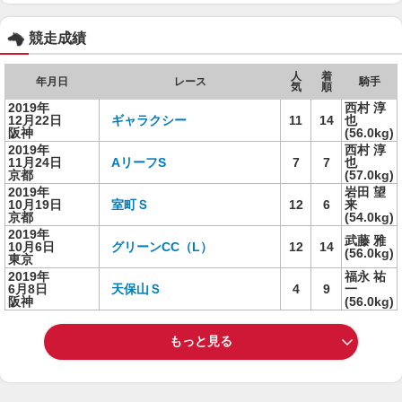
競走成績
人
着
年月日
レース
騎手
気
順
2019年
西村 淳
12月22日
ギャラクシー
11
14
也
阪神
(56.0kg)
2019年
西村 淳
11月24日
AリーフS
7
7
也
京都
(57.0kg)
2019年
岩田 望
10月19日
室町Ｓ
12
6
来
京都
(54.0kg)
2019年
武藤 雅
10月6日
グリーンCC（L）
12
14
(56.0kg)
東京
2019年
福永 祐
6月8日
天保山Ｓ
4
9
一
阪神
(56.0kg)
もっと見る