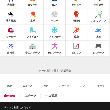
大相撲
Bリーグ
NBA
ラグビー
中央競馬
地方競馬
卓球
バレー
格闘技
バドミントン
モーター
フィギュア
ウィンター
陸上
水泳
自転車
学生スポーツ
Doスポーツ
ビジネス
eスポーツ
データ提供：日本中央競馬会
TOP
ニュース
天気
スポーツ
占い
すべて
スポーツ
中央競馬
サイトご利用にあたって