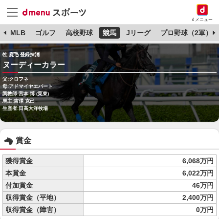
dメニュー
球
MLB
ゴルフ
高校野球
競馬
Jリーグ
プロ野球（2軍）
牡 鹿毛 登録抹消
ヌーディーカラー
父:クロフネ
母:アドマイヤエバート
調教師:宮本 博 (栗東)
馬主:吉澤 克己
生産者:日高大洋牧場
賞金
獲得賞金
6,068万円
本賞金
6,022万円
付加賞金
46万円
収得賞金（平地）
2,400万円
収得賞金（障害）
0万円